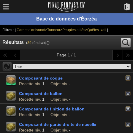
Base de données d'Éorzéa
Filtres : |
Carnet d'artisanat>Tanneur>Peuples alliés>Quêtes ixali
|
Résultats
(
39
résultat(s))
Page 1 / 1
Composant de coque
Recette niv.
1
Objet niv.
-
Composant de ballon
Recette niv.
1
Objet niv.
-
Composant de finition de ballon
Recette niv.
1
Objet niv.
-
Composant de partie droite de nacelle
Recette niv.
1
Objet niv.
-