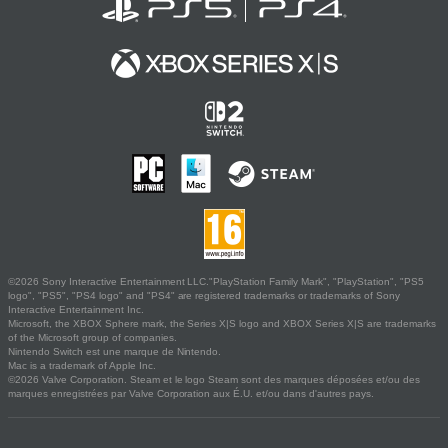
©2026 Sony Interactive Entertainment LLC."PlayStation Family Mark", "PlayStation", "PS5
logo", "PS5", "PS4 logo" and "PS4" are registered trademarks or trademarks of Sony
Interactive Entertainment Inc.
Microsoft, the XBOX Sphere mark, the Series X|S logo and XBOX Series X|S are trademarks
of the Microsoft group of companies.
Nintendo Switch est une marque de Nintendo.
Mac is a trademark of Apple Inc.
©2026 Valve Corporation. Steam et le logo Steam sont des marques déposées et/ou des
marques enregistrées par Valve Corporation aux É.U. et/ou dans d'autres pays.