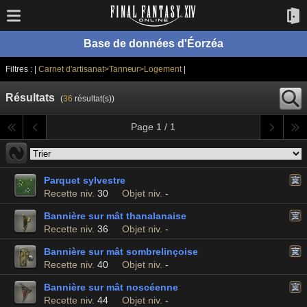
Base de données d'Éorzéa
Filtres : |
Carnet d'artisanat>Tanneur>Logement
|
Résultats
(
36
résultat(s))
Page 1 / 1
Parquet sylvestre
Recette niv.
30
Objet niv.
-
Bannière sur mât thanalanaise
Recette niv.
36
Objet niv.
-
Bannière sur mât sombrelinçoise
Recette niv.
40
Objet niv.
-
Bannière sur mât noscéenne
Recette niv.
44
Objet niv.
-