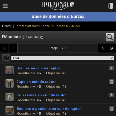
Base de données d'Éorzéa
Filtres : |
Carnet d'artisanat>Tanneur>Recette niv. 46-50
|
Résultats
(
84
résultat(s))
Page 1 / 2
Brailles en cuir de raptor
Recette niv.
46
Objet niv.
49
Jupe en cuir de raptor
Recette niv.
46
Objet niv.
49
Cuissardes en cuir de raptor
Recette niv.
46
Objet niv.
46
Souliers à poulaine en cuir de raptor
Recette niv.
46
Objet niv.
49