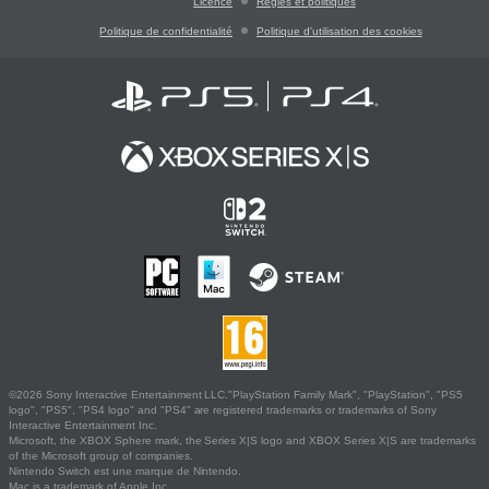
Licence
Règles et politiques
Politique de confidentialité
Politique d'utilisation des cookies
©2026 Sony Interactive Entertainment LLC."PlayStation Family Mark", "PlayStation", "PS5
logo", "PS5", "PS4 logo" and "PS4" are registered trademarks or trademarks of Sony
Interactive Entertainment Inc.
Microsoft, the XBOX Sphere mark, the Series X|S logo and XBOX Series X|S are trademarks
of the Microsoft group of companies.
Nintendo Switch est une marque de Nintendo.
Mac is a trademark of Apple Inc.