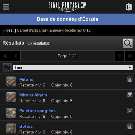
Base de données d'Éorzéa
Filtres : |
Carnet d'artisanat>Tanneur>Recette niv. 6-10
|
Résultats
(
16
résultat(s))
Page 1 / 1
Mitons
Recette niv.
6
Objet niv.
8
Mitons légers
Recette niv.
6
Objet niv.
5
Palettes sanglées
Recette niv.
6
Objet niv.
8
Bottes
Recette niv.
6
Objet niv.
8