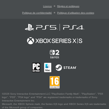
Licence
Règles et politiques
Politique de confidentialité
Politique d'utilisation des cookies
©2026 Sony Interactive Entertainment LLC."PlayStation Family Mark", "PlayStation", "PS5
logo", "PS5", "PS4 logo" and "PS4" are registered trademarks or trademarks of Sony
Interactive Entertainment Inc.
Microsoft, the XBOX Sphere mark, the Series X|S logo and XBOX Series X|S are trademarks
of the Microsoft group of companies.