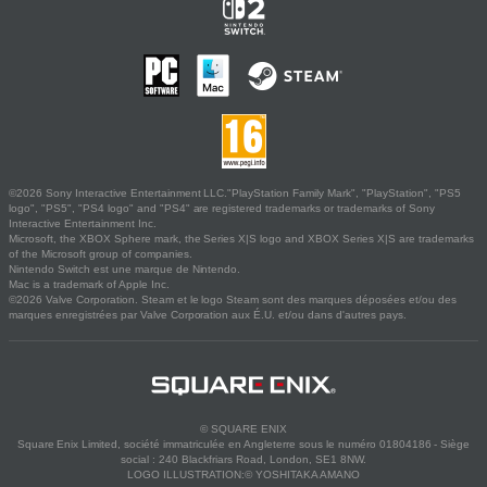
©2026 Sony Interactive Entertainment LLC."PlayStation Family Mark", "PlayStation", "PS5
logo", "PS5", "PS4 logo" and "PS4" are registered trademarks or trademarks of Sony
Interactive Entertainment Inc.
Microsoft, the XBOX Sphere mark, the Series X|S logo and XBOX Series X|S are trademarks
of the Microsoft group of companies.
Nintendo Switch est une marque de Nintendo.
Mac is a trademark of Apple Inc.
©2026 Valve Corporation. Steam et le logo Steam sont des marques déposées et/ou des
marques enregistrées par Valve Corporation aux É.U. et/ou dans d'autres pays.
© SQUARE ENIX
Square Enix Limited, société immatriculée en Angleterre sous le numéro 01804186 - Siège
social : 240 Blackfriars Road, London, SE1 8NW.
LOGO ILLUSTRATION:© YOSHITAKA AMANO