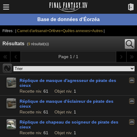
Base de données d'Éorzéa
Filtres : |
Carnet d'artisanat>Orfèvre>Quêtes annexes>Autres
|
Résultats
(
9
résultat(s))
Page 1 / 1
Réplique de masque d'agresseur de pirate des
cieux
Recette niv.
61
Objet niv.
1
Réplique de masque d'éclaireur de pirate des
cieux
Recette niv.
61
Objet niv.
1
Réplique de chapeau de soigneur de pirate des
cieux
Recette niv.
61
Objet niv.
1