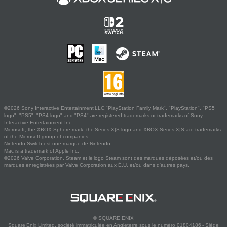
©2026 Sony Interactive Entertainment LLC."PlayStation Family Mark", "PlayStation", "PS5
logo", "PS5", "PS4 logo" and "PS4" are registered trademarks or trademarks of Sony
Interactive Entertainment Inc.
Microsoft, the XBOX Sphere mark, the Series X|S logo and XBOX Series X|S are trademarks
of the Microsoft group of companies.
Nintendo Switch est une marque de Nintendo.
Mac is a trademark of Apple Inc.
©2026 Valve Corporation. Steam et le logo Steam sont des marques déposées et/ou des
marques enregistrées par Valve Corporation aux É.U. et/ou dans d'autres pays.
© SQUARE ENIX
Square Enix Limited, société immatriculée en Angleterre sous le numéro 01804186 - Siège