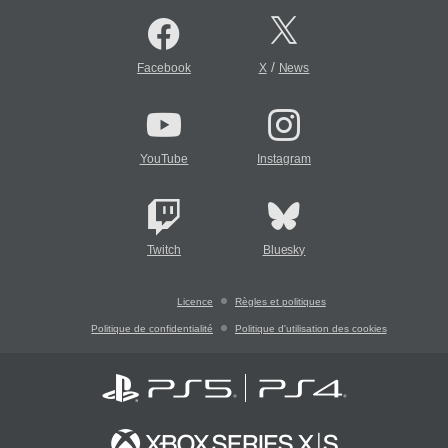
/
Facebook
X
News
YouTube
Instagram
Twitch
Bluesky
Licence
Règles et politiques
Politique de confidentialité
Politique d'utilisation des cookies