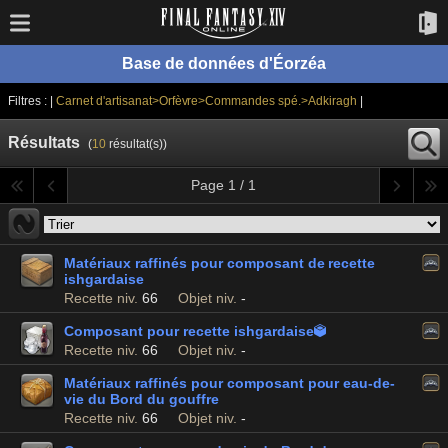
Base de données d'Éorzéa
Filtres : |
Carnet d'artisanat>Orfèvre>Commandes spé.>Adkiragh
|
Résultats
(
10
résultat(s))
Page 1 / 1
Matériaux raffinés pour composant de recette
ishgardaise
Recette niv.
66
Objet niv.
-
Composant pour recette ishgardaise

Recette niv.
66
Objet niv.
-
Matériaux raffinés pour composant pour eau-de-
vie du Bord du gouffre
Recette niv.
66
Objet niv.
-