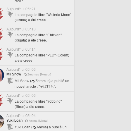
Aujourd'hui 05h21
La compagnie libre "Wisteria Moon"
(Ultima) a été créée.
Aujourd'hui 05h18
La compagnie libre "Chicken"
(Kujata) a été créée.
Aujourd'hui 05h14
La compagnie libre "PLD" (Golem)
a été créée.
Aujourd'hui 05h06
Mii Snow
Zeromus [Meteor]
Mii Snow (
Zeromus) a publié un
nouvel article : "そば打ち".
Aujourd'hui 05h06
La compagnie libre "frobbing"
(Siren) a été créée.
Aujourd'hui 05h04
Yuki Loan
Anima [Mana]
Yuki Loan (
Anima) a publié un