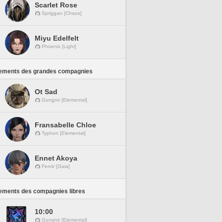
Scarlet Rose
Spriggan [Chaos]
Miyu Edelfelt
Phoenix [Light]
ements des grandes compagnies
Ot Sad
Gungnir [Elemental]
Fransabelle Chloe
Typhon [Elemental]
Ennet Akoya
Fenrir [Gaia]
ements des compagnies libres
10:00
Gungnir [Elemental]