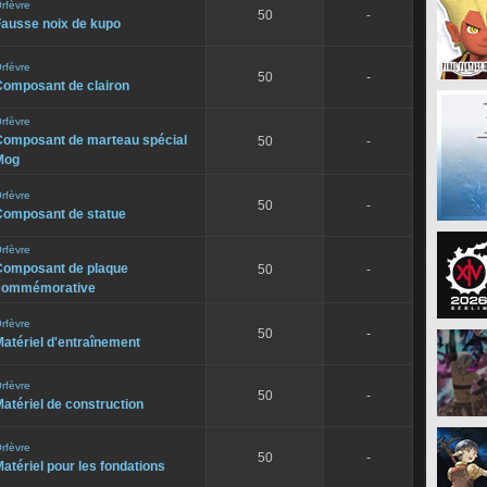
rfèvre
50
-
Fausse noix de kupo
rfèvre
50
-
Composant de clairon
rfèvre
Composant de marteau spécial
50
-
Mog
rfèvre
50
-
Composant de statue
rfèvre
Composant de plaque
50
-
commémorative
rfèvre
50
-
atériel d'entraînement
rfèvre
50
-
atériel de construction
rfèvre
50
-
atériel pour les fondations