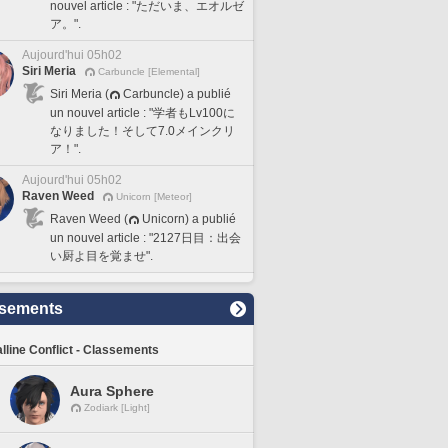
nouvel article : "ただいま、エオルゼ
ア。".
Aujourd'hui 05h02
Siri Meria
Carbuncle [Elemental]
Siri Meria (
Carbuncle) a publié
un nouvel article : "学者もLv100に
なりました！そして7.0メインクリ
ア！".
Aujourd'hui 05h02
Raven Weed
Unicorn [Meteor]
Raven Weed (
Unicorn) a publié
un nouvel article : "2127日目：出会
い厨よ目を覚ませ".
sements
lline Conflict - Classements
Aura Sphere
Zodiark [Light]