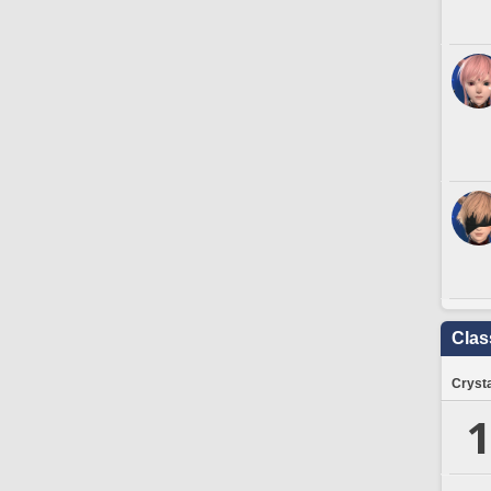
Clas
Crysta
1