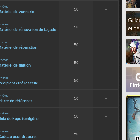
rfèvre
50
-
atériel de vannerie
rfèvre
50
-
atériel de rénovation de façade
rfèvre
50
-
atériel de réparation
rfèvre
50
-
atériel de finition
rfèvre
50
-
écipient éthéroscellé
rfèvre
50
-
ierre de référence
rfèvre
50
-
Noix de kupo fumigène
rfèvre
50
-
Cadeau pour dragons