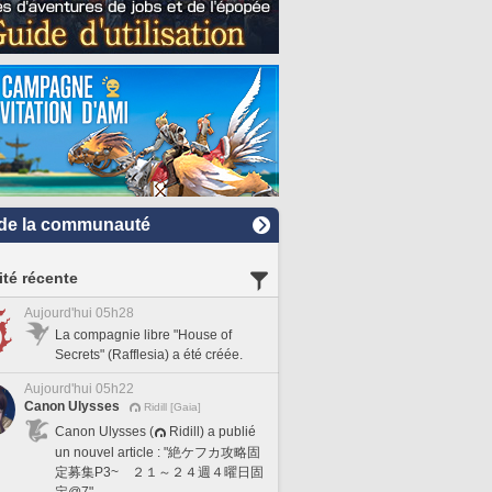
de la communauté
ité récente
Aujourd'hui 05h28
La compagnie libre "House of
Secrets" (Rafflesia) a été créée.
Aujourd'hui 05h22
Canon Ulysses
Ridill [Gaia]
Canon Ulysses (
Ridill) a publié
un nouvel article : "絶ケフカ攻略固
定募集P3~ ２１～２４週４曜日固
定@7".