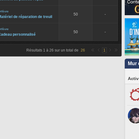
rfèvre
50
-
atériel de réparation de treuil
rfèvre
50
-
Cadeau personnalisé
Résultats
1
à
26
sur un total de
26
1
Mur 
Activ