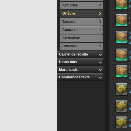
O
Armurier
Orfèvre
O
Tanneur
Couturier
O
Alchimiste
Cuisinier
O
Carnet de récolte
Hauts faits
O
Marchands
Commandes texte
O
M
O
M
O
M