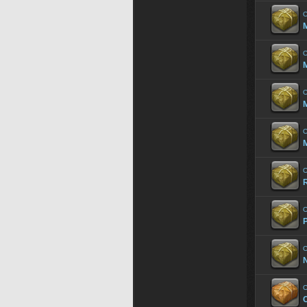
O
M
O
M
O
M
O
M
O
R
O
P
O
O