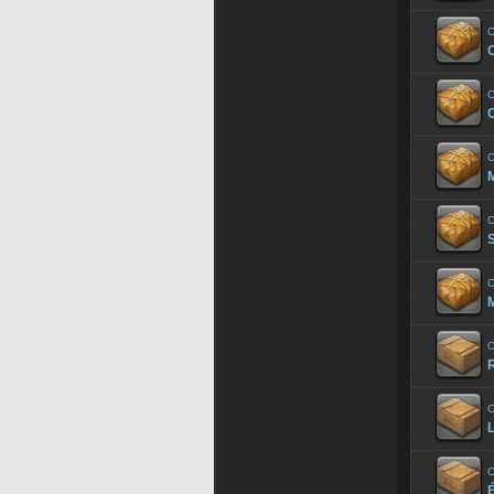
O
O
O
O
S
O
O
R
O
L
O