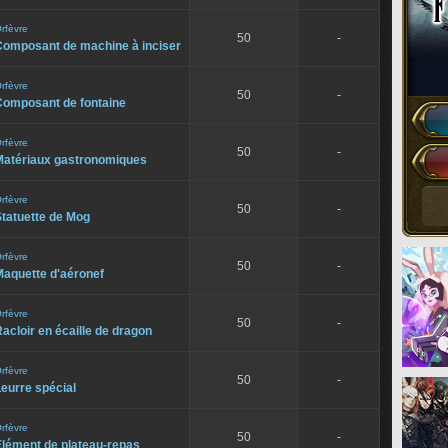
rfèvre
50
-
Composant de machine à inciser
rfèvre
50
-
Composant de fontaine
rfèvre
50
-
Matériaux gastronomiques
rfèvre
50
-
tatuette de Mog
rfèvre
50
-
Maquette d'aéronef
rfèvre
50
-
acloir en écaille de dragon
rfèvre
50
-
eurre spécial
rfèvre
50
-
Élément de plateau-repas