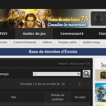
FFXIV
Guides du jeu
Communauté
Cla
orzéa
Carnet d'artisanat
Orfèvre
Peuples alliés
Quêtes mogs
Base de données d'Éorzéa
Version : mise à jour 7.55
 mogs
Résultats
1
à
26
sur un total de
26
1
Niveau de
Titre
Nv objet
synthèse