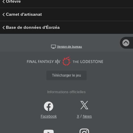
Orfèvre
Carnet d'artisanat
Base de données d'Éorzéa
Version de bureau
Télécharger le jeu
Informations officielles
/
Facebook
X
News