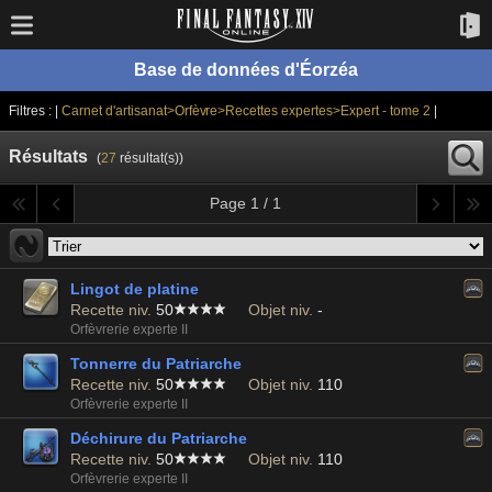
Base de données d'Éorzéa
Filtres : |
Carnet d'artisanat>Orfèvre>Recettes expertes>Expert - tome 2
|
Résultats
(
27
résultat(s))
Page 1 / 1
Lingot de platine
Recette niv.
50
Objet niv.
-
Orfèvrerie experte II
Tonnerre du Patriarche
Recette niv.
50
Objet niv.
110
Orfèvrerie experte II
Déchirure du Patriarche
Recette niv.
50
Objet niv.
110
Orfèvrerie experte II