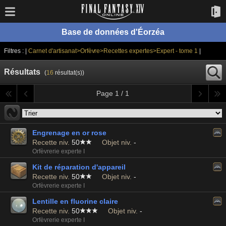
Base de données d'Éorzéa
Filtres : |
Carnet d'artisanat>Orfèvre>Recettes expertes>Expert - tome 1
|
Résultats
(
16
résultat(s))
Page 1 / 1
Engrenage en or rose
Recette niv.
50
Objet niv.
-
Orfèvrerie experte I
Kit de réparation d'appareil
Recette niv.
50
Objet niv.
-
Orfèvrerie experte I
Lentille en fluorine claire
Recette niv.
50
Objet niv.
-
Orfèvrerie experte I