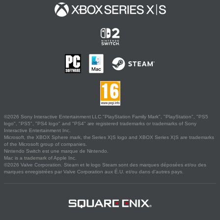
©2026 Sony Interactive Entertainment LLC."PlayStation Family Mark", "PlayStation", "PS5
logo", "PS5", "PS4 logo" and "PS4" are registered trademarks or trademarks of Sony
Interactive Entertainment Inc.
Microsoft, the XBOX Sphere mark, the Series X|S logo and XBOX Series X|S are trademarks
of the Microsoft group of companies.
Nintendo Switch est une marque de Nintendo.
Mac is a trademark of Apple Inc.
©2026 Valve Corporation. Steam et le logo Steam sont des marques déposées et/ou des
marques enregistrées par Valve Corporation aux É.U. et/ou dans d'autres pays.