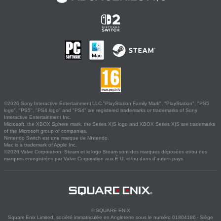
©2026 Sony Interactive Entertainment LLC."PlayStation Family Mark", "PlayStation", "PS5
logo", "PS5", "PS4 logo" and "PS4" are registered trademarks or trademarks of Sony
Interactive Entertainment Inc.
Microsoft, the XBOX Sphere mark, the Series X|S logo and XBOX Series X|S are trademarks
of the Microsoft group of companies.
Nintendo Switch est une marque de Nintendo.
Mac is a trademark of Apple Inc.
©2026 Valve Corporation. Steam et le logo Steam sont des marques déposées et/ou des
marques enregistrées par Valve Corporation aux É.U. et/ou dans d'autres pays.
© SQUARE ENIX
Square Enix Limited, société immatriculée en Angleterre sous le numéro 01804186 - Siège