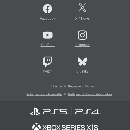
/
Facebook
X
News
YouTube
Instagram
Twitch
Bluesky
Licence
Règles et politiques
Politique de confidentialité
Politique d'utilisation des cookies