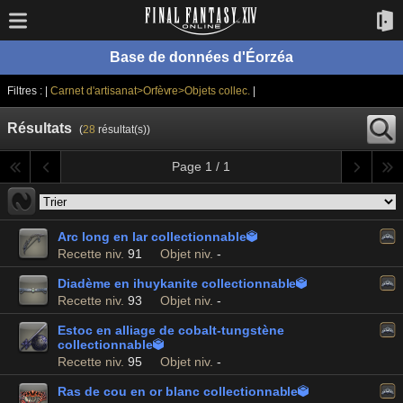
Base de données d'Éorzéa
Filtres : |
Carnet d'artisanat>Orfèvre>Objets collec.
|
Résultats
(
28
résultat(s))
Page 1 / 1
Arc long en lar collectionnable

Recette niv.
91
Objet niv.
-
Diadème en ihuykanite collectionnable

Recette niv.
93
Objet niv.
-
Estoc en alliage de cobalt-tungstène
collectionnable

Recette niv.
95
Objet niv.
-
Ras de cou en or blanc collectionnable
