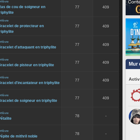
rfèvre
Ras de cou de soigneur en
77
409
riphylite
rfèvre
racelet de protecteur en
77
409
riphylite
rfèvre
77
409
racelet d'attaquant en triphylite
rfèvre
77
409
Mur 
racelet de pisteur en triphylite
rfèvre
Activ
77
409
racelet d'incantateur en triphylite
rfèvre
77
409
racelet de soigneur en triphylite
rfèvre
78
-
étalite
rfèvre
78
-
épite de mithril noble