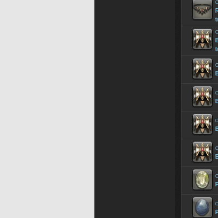
O
t
O
B
t
O
B
O
B
O
B
O
B
O
P
O
P