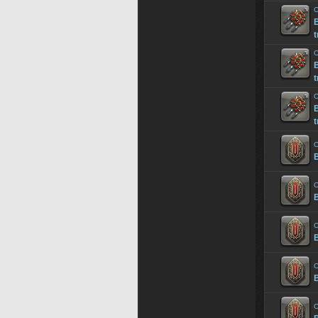
O
B
t
O
B
t
O
B
t
O
B
O
B
O
B
O
B
O