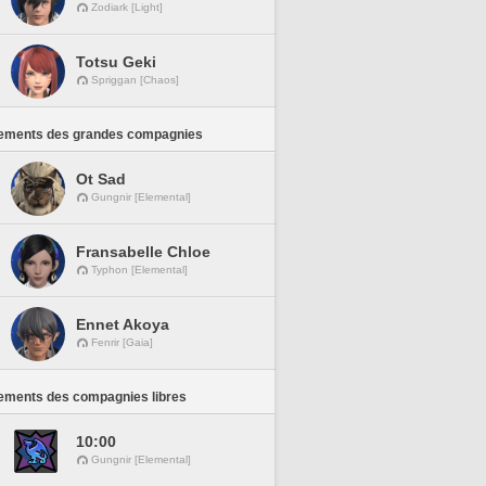
Zodiark [Light]
Totsu Geki
Spriggan [Chaos]
ements des grandes compagnies
Ot Sad
Gungnir [Elemental]
Fransabelle Chloe
Typhon [Elemental]
Ennet Akoya
Fenrir [Gaia]
ements des compagnies libres
10:00
Gungnir [Elemental]