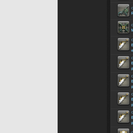
O
R
O
M
O
B
e
O
B
p
O
B
p
O
B
p
O
B
p
O