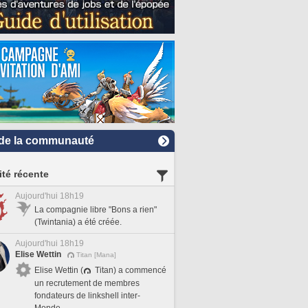
de la communauté
ité récente
Aujourd'hui 18h19
La compagnie libre "Bons a rien"
(Twintania) a été créée.
Aujourd'hui 18h19
Elise Wettin
Titan [Mana]
Elise Wettin (
Titan) a commencé
un recrutement de membres
fondateurs de linkshell inter-
Monde.