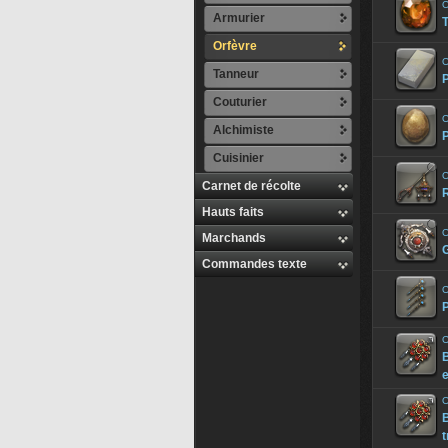
O
Armurier
T
Orfèvre
O
Tanneur
P
Couturier
O
Alchimiste
P
Cuisinier
O
Carnet de récolte
R
Hauts faits
O
Marchands
G
Commandes texte
O
P
O
B
e
O
B
t