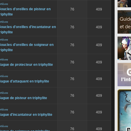
rfèvre
oucles d'oreilles de pisteur en
76
409
riphylite
rfèvre
oucles d'oreilles d'incantateur en
76
409
riphylite
rfèvre
oucles d'oreilles de soigneur en
76
409
riphylite
rfèvre
76
409
ague de protecteur en triphylite
rfèvre
76
409
ague d'attaquant en triphylite
rfèvre
76
409
ague de pisteur en triphylite
rfèvre
76
409
ague d'incantateur en triphylite
rfèvre
76
409