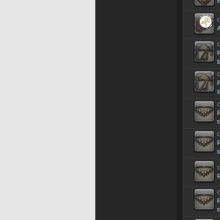
B
O
A
O
P
b
O
P
t
O
R
t
O
R
t
O
R
O
R
t