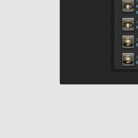
O
R
p
O
R
O
B
O
B