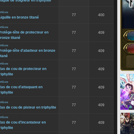
ague de soigneur en triphylite
rfèvre
77
400
iguille en bronze titané
rfèvre
rotège-tête de protecteur en
77
409
ronze titané
rfèvre
rotège-tête d'abatteur en bronze
77
409
itané
rfèvre
as de cou de protecteur en
77
409
riphylite
rfèvre
as de cou d'attaquant en
77
409
riphylite
rfèvre
77
409
as de cou de pisteur en triphylite
rfèvre
as de cou d'incantateur en
77
409
riphylite