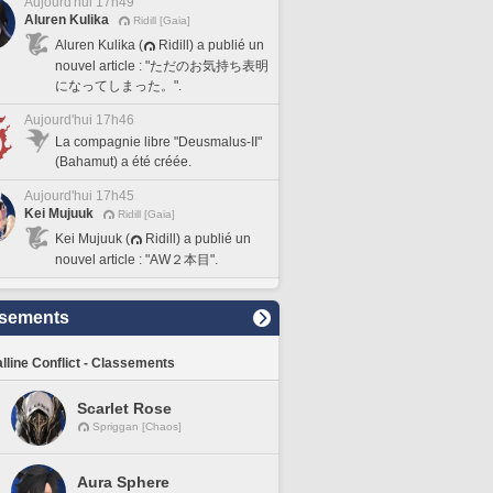
Aujourd'hui 17h49
Aluren Kulika
Ridill [Gaia]
Aluren Kulika (
Ridill) a publié un
nouvel article : "ただのお気持ち表明
になってしまった。".
Aujourd'hui 17h46
La compagnie libre "Deusmalus-II"
(Bahamut) a été créée.
Aujourd'hui 17h45
Kei Mujuuk
Ridill [Gaia]
Kei Mujuuk (
Ridill) a publié un
nouvel article : "AW２本目".
sements
lline Conflict - Classements
Scarlet Rose
Spriggan [Chaos]
Aura Sphere