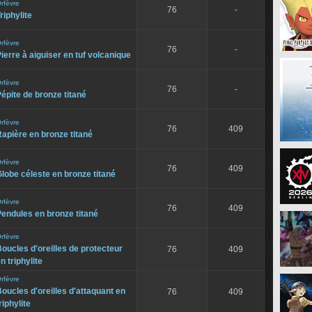
rfèvre
76
-
riphylite
rfèvre
76
-
ierre à aiguiser en tuf volcanique
rfèvre
76
-
épite de bronze titané
rfèvre
76
409
apière en bronze titané
rfèvre
76
409
lobe céleste en bronze titané
rfèvre
76
409
endules en bronze titané
rfèvre
oucles d'oreilles de protecteur
76
409
n triphylite
rfèvre
oucles d'oreilles d'attaquant en
76
409
riphylite