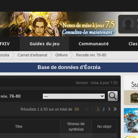
FFXIV
Guides du jeu
Communauté
Cla
orzéa
Carnet d'artisanat
Orfèvre
Recette niv. 76-80
Base de données d'Éorzéa
Version : mise à jour 7.55
niv. 76-80
Résultats
1
à
50
sur un total de
59
1
2
Niveau de
Titre
Nv objet
synthèse