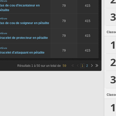
rfèvre
as de cou d'incantateur en
79
415
étalite
3
rfèvre
79
415
as de cou de soigneur en pétalite
Class
rfèvre
79
415
racelet de protecteur en pétalite
1
rfèvre
79
415
racelet d'attaquant en pétalite
2
Résultats
1
à
50
sur un total de
59
1
2
3
Class
1