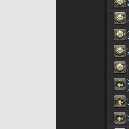
B
O
B
O
B
O
B
O
B
O
R
p
O
R
O
R