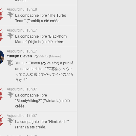
Aujourd'hui 18h18
La compagnie libre "The Turbo
Team" (Famfrit) a été créée.
Aujourd'hui 18h17
La compagnie libre "Blackthorn
Manor" (Yojimbo) a été créée.
Aujourd'hui 18h17
Yuuujin Eleven
Valefor [Meteor]
Yuuujin Eleven (
Valefor) a publié
un nouvel article : "FC募集シャウト
ってこんな感じでやってイイのだろ
うか？".
Aujourd'hui 18h07
La compagnie libre
"BloodyVikingZ" (Twintania) a été
créée.
Aujourd'hui 17h57
La compagnie libre "Himitukichi"
(Titan) a été créée.