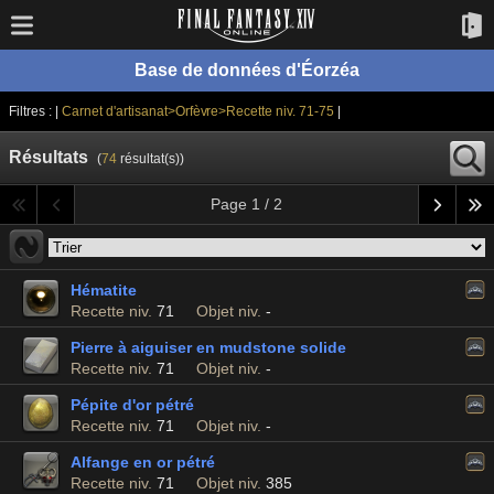
Base de données d'Éorzéa
Filtres : |
Carnet d'artisanat>Orfèvre>Recette niv. 71-75
|
Résultats
(
74
résultat(s))
Page 1 / 2
Hématite
Recette niv.
71
Objet niv.
-
Pierre à aiguiser en mudstone solide
Recette niv.
71
Objet niv.
-
Pépite d'or pétré
Recette niv.
71
Objet niv.
-
Alfange en or pétré
Recette niv.
71
Objet niv.
385