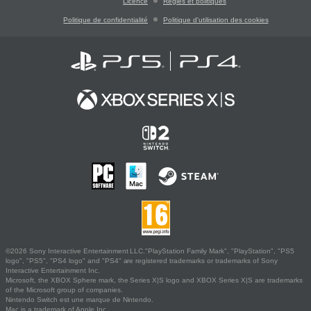
Licence
Règles et politiques
Politique de confidentialité
Politique d'utilisation des cookies
©2026 Sony Interactive Entertainment LLC."PlayStation Family Mark", "PlayStation", "PS5
logo", "PS5", "PS4 logo" and "PS4" are registered trademarks or trademarks of Sony
Interactive Entertainment Inc.
Microsoft, the XBOX Sphere mark, the Series X|S logo and XBOX Series X|S are trademarks
of the Microsoft group of companies.
Nintendo Switch est une marque de Nintendo.
Mac is a trademark of Apple Inc.