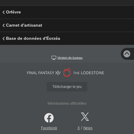
Orfèvre
Carnet d'artisanat
Base de données d'Éorzéa
Version de bureau
Télécharger le jeu
Informations officielles
/
Facebook
X
News