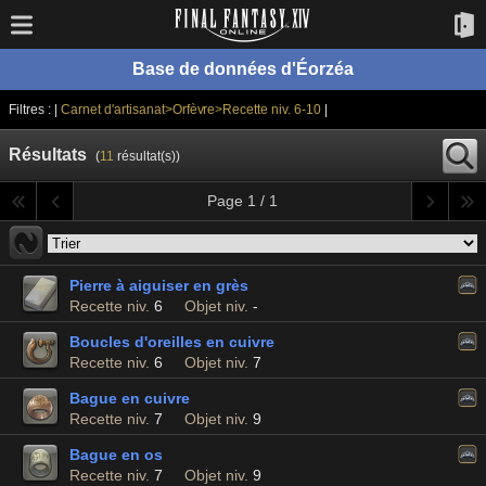
Base de données d'Éorzéa
Filtres : |
Carnet d'artisanat>Orfèvre>Recette niv. 6-10
|
Résultats
(
11
résultat(s))
Page 1 / 1
Pierre à aiguiser en grès
Recette niv.
6
Objet niv.
-
Boucles d'oreilles en cuivre
Recette niv.
6
Objet niv.
7
Bague en cuivre
Recette niv.
7
Objet niv.
9
Bague en os
Recette niv.
7
Objet niv.
9