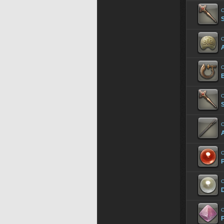
O
O
A
O
B
O
O
A
O
P
O
O
F