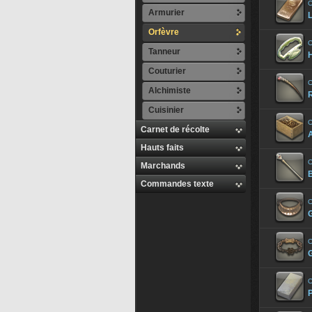
O
Armurier
L
Orfèvre
O
Tanneur
Couturier
O
Alchimiste
Cuisinier
O
Carnet de récolte
Hauts faits
O
Marchands
Commandes texte
O
G
O
O
P