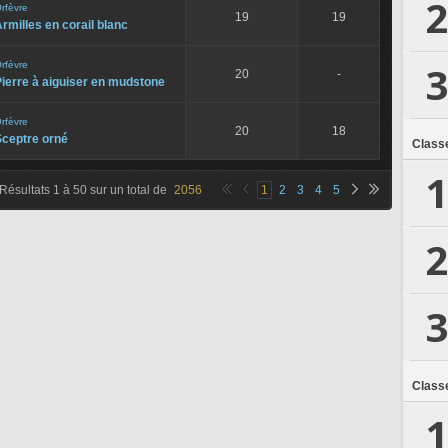
2
rfèvre
19
19
rmilles en corail blanc
3
rfèvre
20
-
ierre à aiguiser en mudstone
rfèvre
20
18
Sceptre orné
Class
1
Résultats
1
à
50
sur un total de
2056
1
2
3
4
5
2
3
Class
1