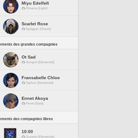
Miyu Edelfelt
Phoenix [Light]
Scarlet Rose
Spriggan [Chaos]
ements des grandes compagnies
Ot Sad
Gungnir [Elemental]
Fransabelle Chloe
Typhon [Elemental]
Ennet Akoya
Fenrir [Gaia]
ements des compagnies libres
10:00
Gungnir [Elemental]