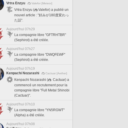
Vrtra Enzyu
Valefor [Meteor]
Vrtra Enzyu (
Valefor) a publié un
nouvel article : "好みが180度変わっ
た話".
Aujourd'hui 07h29
La compagnie libre "GFTRHTBR"
(Sephirot) a été créée.
Aujourd'hui 07h27
La compagnie libre "DWQFEWF"
(Sephirot) a été créée.
Aujourd'hui 07h19
Kenpachi Nozarashi
Cactuar [Aether]
Kenpachi Nozarashi (
Cactuar) a
commencé un recrutement pour la
compagnie libre "Full Metal Shinobi
(Cactuar)".
Aujourd'hui 07h10
La compagnie libre "YN5RGWT"
(Alpha) a été créée.
Aujourd'hui 07h08