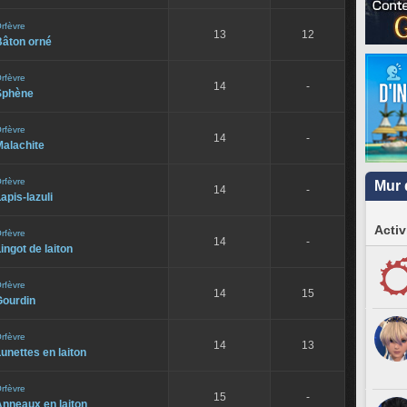
rfèvre
13
12
Bâton orné
rfèvre
14
-
Sphène
rfèvre
14
-
Malachite
rfèvre
Mur 
14
-
apis-lazuli
Activ
rfèvre
14
-
ingot de laiton
rfèvre
14
15
Gourdin
rfèvre
14
13
unettes en laiton
rfèvre
15
-
nneaux en laiton