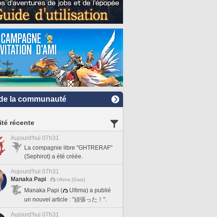
de la communauté
ité récente
Aujourd'hui 07h31
La compagnie libre "GHTRERAF"
(Sephirot) a été créée.
Aujourd'hui 07h31
Manaka Papi
Ultima [Gaia]
Manaka Papi (
Ultima) a publié
un nouvel article : "頑張った！".
Aujourd'hui 07h31