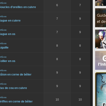
rfèvre
6
7
oucles d'oreilles en cuivre
rfèvre
7
9
Bague en cuivre
rfèvre
7
9
Bague en os
rfèvre
8
8
iguille
rfèvre
8
8
ollier en os
rfèvre
9
9
âton en corne de bélier
rfèvre
9
9
as de cou en cuivre
rfèvre
10
10
riffes en corne de bélier