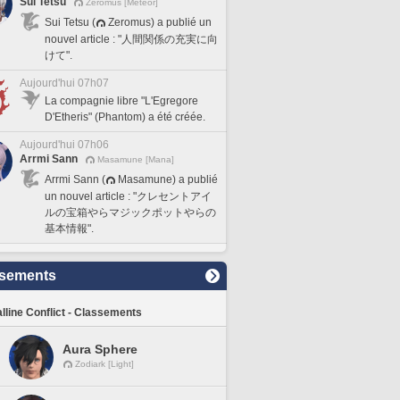
Sui Tetsu
Zeromus [Meteor]
Sui Tetsu (
Zeromus) a publié un
nouvel article : "人間関係の充実に向
けて".
Aujourd'hui 07h07
La compagnie libre "L'Egregore
D'Etheris" (Phantom) a été créée.
Aujourd'hui 07h06
Arrmi Sann
Masamune [Mana]
Arrmi Sann (
Masamune) a publié
un nouvel article : "クレセントアイ
ルの宝箱やらマジックポットやらの
基本情報".
sements
lline Conflict - Classements
Aura Sphere
Zodiark [Light]