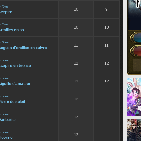
rfèvre
10
9
Sceptre
rfèvre
10
10
rmilles en os
rfèvre
11
11
agues d'oreilles en cuivre
rfèvre
12
12
Sceptre en bronze
rfèvre
12
12
iguille d'amateur
rfèvre
13
-
ierre de soleil
rfèvre
13
-
Danburite
rfèvre
13
-
luorine