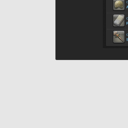
O
A
O
P
O