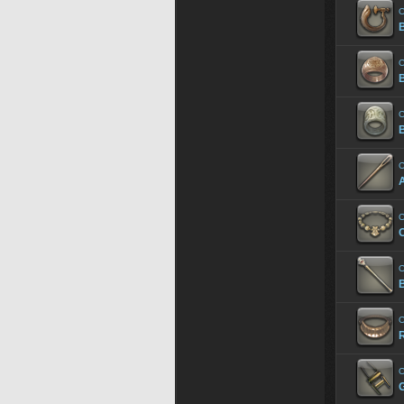
O
B
O
O
O
A
O
C
O
B
O
R
O
G