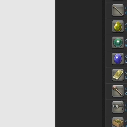
O
O
O
O
L
O
L
O
O
L
O
A