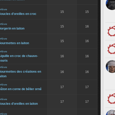
rfèvre
15
15
oucles d'oreilles en croc
rfèvre
15
16
orgerin en laiton
rfèvre
15
16
ourmettes en laiton
rfèvre
iguille en croc de chauve-
16
16
ouris
rfèvre
Gourmettes des créations en
16
16
aiton
rfèvre
17
17
âton en corne de bélier orné
rfèvre
17
17
oucles d'oreilles en laiton
rfèvre