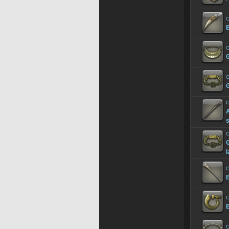
O
B
O
G
O
G
O
A
s
O
l
O
B
O
B
O