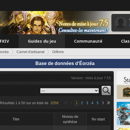
FFXIV
Guides du jeu
Communauté
Cla
orzéa
Carnet d'artisanat
Orfèvre
Base de données d'Éorzéa
Version : mise à jour 7.55
Résultats
1
à
50
sur un total de
2056
1
2
3
4
5
Niveau de
Titre
Nv objet
synthèse