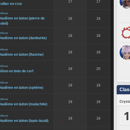
17
17
ollier en croc
rfèvre
iadème en laiton (pierre de
18
18
oleil)
rfèvre
18
18
iadème en laiton (danburite)
rfèvre
18
18
iadème en laiton (fluorine)
rfèvre
19
20
âton en bois de cerf
rfèvre
19
18
iadème en laiton (sphène)
Clas
rfèvre
Crysta
19
18
iadème en laiton (malachite)
1
rfèvre
19
18
iadème en laiton (lapis-lazuli)