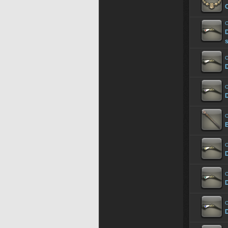
C
O
D
s
O
D
O
D
O
B
O
D
O
D
O
D