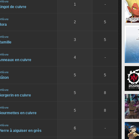
rfèvre
1
-
ingot de cuivre
rfèvre
2
5
Hora
rfèvre
3
5
Ramille
rfèvre
4
-
Anneaux en cuivre
rfèvre
5
5
Bâton
rfèvre
5
8
orgerin en cuivre
rfèvre
5
8
Gourmettes en cuivre
rfèvre
6
-
ierre à aiguiser en grès