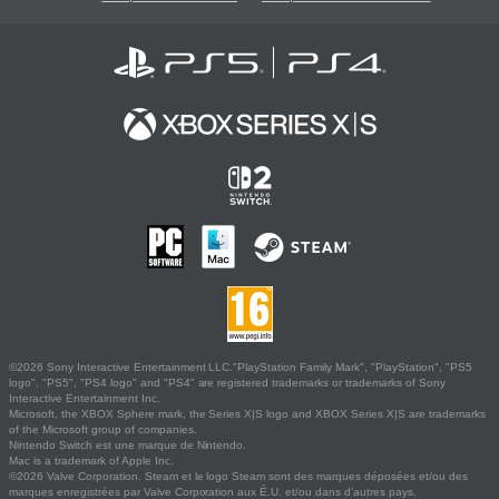
©2026 Sony Interactive Entertainment LLC."PlayStation Family Mark", "PlayStation", "PS5
logo", "PS5", "PS4 logo" and "PS4" are registered trademarks or trademarks of Sony
Interactive Entertainment Inc.
Microsoft, the XBOX Sphere mark, the Series X|S logo and XBOX Series X|S are trademarks
of the Microsoft group of companies.
Nintendo Switch est une marque de Nintendo.
Mac is a trademark of Apple Inc.
©2026 Valve Corporation. Steam et le logo Steam sont des marques déposées et/ou des
marques enregistrées par Valve Corporation aux É.U. et/ou dans d'autres pays.