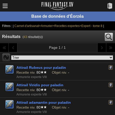
Base de données d'Éorzéa
Filtres : |
Carnet d'artisanat>Armurier>Recettes expertes>Expert - tome 8
|
Résultats
(
43
résultat(s))
Page 1 / 1
Attirail Rubeus pour paladin
Recette niv.
80
Objet niv.
-
Armurerie experte VIII
Attirail Viridis pour paladin
Recette niv.
80
Objet niv.
-
Armurerie experte VIII
Attirail adamantin pour paladin
Recette niv.
80
Objet niv.
-
Armurerie experte VIII