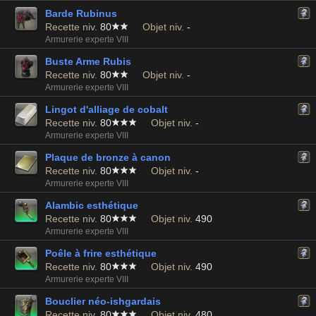
Barde Rubinus
Recette niv.
80
Objet niv.
-
Armurerie experte VIII
Buste Arme Rubis
Recette niv.
80
Objet niv.
-
Armurerie experte VIII
Lingot d'alliage de cobalt
Recette niv.
80
Objet niv.
-
Armurerie experte VIII
Plaque de bronze à canon
Recette niv.
80
Objet niv.
-
Armurerie experte VIII
Alambic esthétique
Recette niv.
80
Objet niv.
490
Armurerie experte VIII
Poêle à frire esthétique
Recette niv.
80
Objet niv.
490
Armurerie experte VIII
Bouclier néo-ishgardais
Recette niv.
80
Objet niv.
480