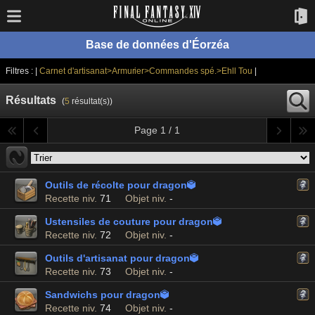
Base de données d'Éorzéa
Filtres : |
Carnet d'artisanat>Armurier>Commandes spé.>Ehll Tou
|
Résultats
(
5
résultat(s))
Page 1 / 1
Outils de récolte pour dragon

Recette niv.
71
Objet niv.
-
Ustensiles de couture pour dragon

Recette niv.
72
Objet niv.
-
Outils d'artisanat pour dragon

Recette niv.
73
Objet niv.
-
Sandwichs pour dragon

Recette niv.
74
Objet niv.
-