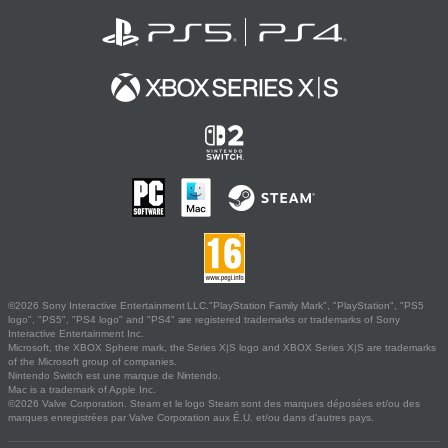
©2026 Sony Interactive Entertainment LLC."PlayStation Family Mark", "PlayStation", "PS5
logo", "PS5", "PS4 logo" and "PS4" are registered trademarks or trademarks of Sony
Interactive Entertainment Inc.
Microsoft, the XBOX Sphere mark, the Series X|S logo and XBOX Series X|S are trademarks
of the Microsoft group of companies.
Nintendo Switch est une marque de Nintendo.
Mac is a trademark of Apple Inc.
©2026 Valve Corporation. Steam et le logo Steam sont des marques déposées et/ou des
marques enregistrées par Valve Corporation aux É.U. et/ou dans d'autres pays.