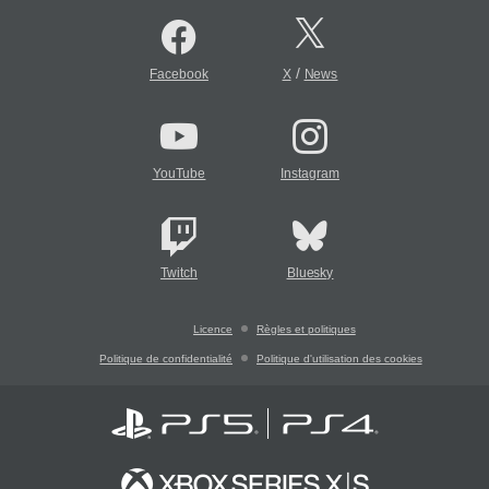
/
Facebook
X
News
YouTube
Instagram
Twitch
Bluesky
Licence
Règles et politiques
Politique de confidentialité
Politique d'utilisation des cookies