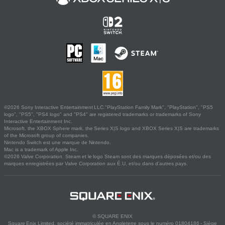
©2026 Sony Interactive Entertainment LLC."PlayStation Family Mark", "PlayStation", "PS5
logo", "PS5", "PS4 logo" and "PS4" are registered trademarks or trademarks of Sony
Interactive Entertainment Inc.
Microsoft, the XBOX Sphere mark, the Series X|S logo and XBOX Series X|S are trademarks
of the Microsoft group of companies.
Nintendo Switch est une marque de Nintendo.
Mac is a trademark of Apple Inc.
©2026 Valve Corporation. Steam et le logo Steam sont des marques déposées et/ou des
marques enregistrées par Valve Corporation aux É.U. et/ou dans d'autres pays.
© SQUARE ENIX
Square Enix Limited, société immatriculée en Angleterre sous le numéro 01804186 - Siège