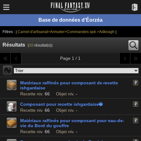
Base de données d'Éorzéa
Filtres : |
Carnet d'artisanat>Armurier>Commandes spé.>Adkiragh
|
Résultats
(
10
résultat(s))
Page 1 / 1
Matériaux raffinés pour composant de recette
ishgardaise
Recette niv.
66
Objet niv.
-
Composant pour recette ishgardaise

Recette niv.
66
Objet niv.
-
Matériaux raffinés pour composant pour eau-de-
vie du Bord du gouffre
Recette niv.
66
Objet niv.
-