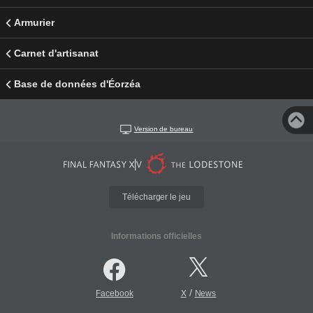
Armurier
Carnet d'artisanat
Base de données d'Éorzéa
Version de bureau
Télécharger le jeu
Informations officielles
/
Facebook
X
News