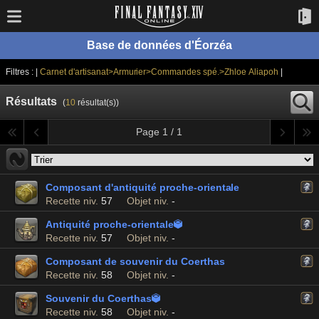
Base de données d'Éorzéa
Filtres : |
Carnet d'artisanat>Armurier>Commandes spé.>Zhloe Aliapoh
|
Résultats
(
10
résultat(s))
Page 1 / 1
Composant d'antiquité proche-orientale
Recette niv.
57
Objet niv.
-
Antiquité proche-orientale

Recette niv.
57
Objet niv.
-
Composant de souvenir du Coerthas
Recette niv.
58
Objet niv.
-
Souvenir du Coerthas

Recette niv.
58
Objet niv.
-