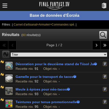
Base de données d'Éorzéa
Filtres : |
Carnet d'artisanat>Armurier>Commandes spé.
|
Résultats
(
80
résultat(s))
Page 1 / 2
Décoration pour le deuxième stand de Tiisol Ja

Recette niv.
91
Objet niv.
-
Gamelle pour le transport de tacos

Recette niv.
92
Objet niv.
-
Meule à épices pour néo-tacos

Recette niv.
93
Objet niv.
-
Teintures pour tenue promotionnelle

Recette niv.
95
Objet niv.
-