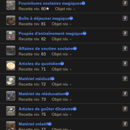
Fournitures scolaires magiques

Recette niv.
80
Objet niv.
-
Boîte à déjeuner magique

Recette niv.
81
Objet niv.
-
Poupée d'entraînement magique

Recette niv.
82
Objet niv.
-
Affaires de soutien scolaire

Recette niv.
83
Objet niv.
-
Articles du quotidien

Recette niv.
71
Objet niv.
-
Matériel médical

Recette niv.
72
Objet niv.
-
Matériel de rééducation

Recette niv.
73
Objet niv.
-
Articles de goûter dînatoire

Recette niv.
75
Objet niv.
-
Matériel créatif

Recette niv.
77
Objet niv.
-