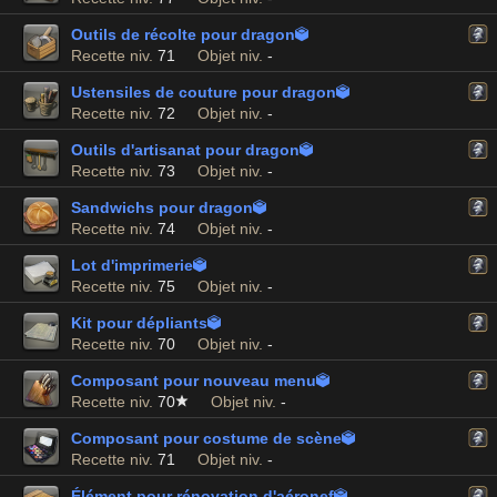
Outils de récolte pour dragon

Recette niv.
71
Objet niv.
-
Ustensiles de couture pour dragon

Recette niv.
72
Objet niv.
-
Outils d'artisanat pour dragon

Recette niv.
73
Objet niv.
-
Sandwichs pour dragon

Recette niv.
74
Objet niv.
-
Lot d'imprimerie

Recette niv.
75
Objet niv.
-
Kit pour dépliants

Recette niv.
70
Objet niv.
-
Composant pour nouveau menu

Recette niv.
70
Objet niv.
-
Composant pour costume de scène

Recette niv.
71
Objet niv.
-
Élément pour rénovation d'aéronef
