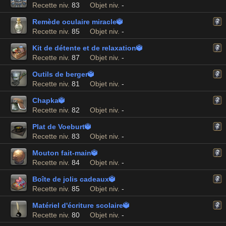
Recette niv.
83
Objet niv.
-
Remède oculaire miracle

Recette niv.
85
Objet niv.
-
Kit de détente et de relaxation

Recette niv.
87
Objet niv.
-
Outils de berger

Recette niv.
81
Objet niv.
-
Chapka

Recette niv.
82
Objet niv.
-
Plat de Voeburt

Recette niv.
83
Objet niv.
-
Mouton fait-main

Recette niv.
84
Objet niv.
-
Boîte de jolis cadeaux

Recette niv.
85
Objet niv.
-
Matériel d'écriture scolaire

Recette niv.
80
Objet niv.
-