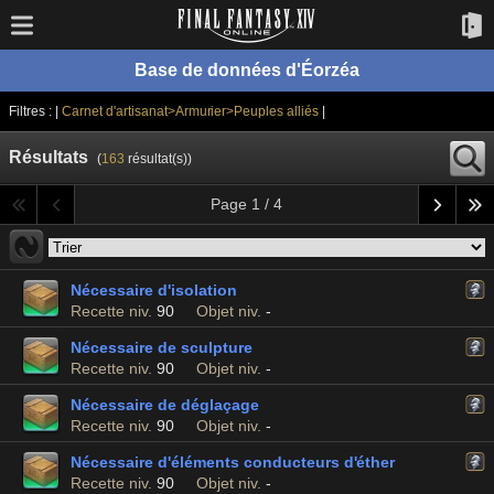
Base de données d'Éorzéa
Filtres : |
Carnet d'artisanat>Armurier>Peuples alliés
|
Résultats
(
163
résultat(s))
Page 1 / 4
Nécessaire d'isolation
Recette niv.
90
Objet niv.
-
Nécessaire de sculpture
Recette niv.
90
Objet niv.
-
Nécessaire de déglaçage
Recette niv.
90
Objet niv.
-
Nécessaire d'éléments conducteurs d'éther
Recette niv.
90
Objet niv.
-