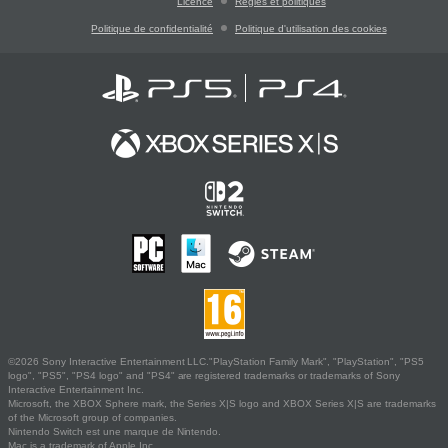
Licence
Règles et politiques
Politique de confidentialité
Politique d'utilisation des cookies
©2026 Sony Interactive Entertainment LLC."PlayStation Family Mark", "PlayStation", "PS5
logo", "PS5", "PS4 logo" and "PS4" are registered trademarks or trademarks of Sony
Interactive Entertainment Inc.
Microsoft, the XBOX Sphere mark, the Series X|S logo and XBOX Series X|S are trademarks
of the Microsoft group of companies.
Nintendo Switch est une marque de Nintendo.
Mac is a trademark of Apple Inc.