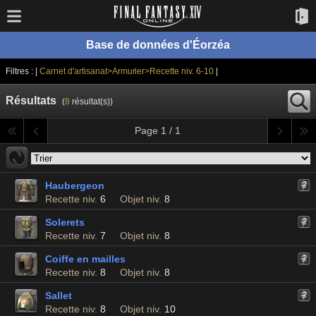
Base de données d'Éorzéa
Filtres : |
Carnet d'artisanat>Armurier>Recette niv. 6-10
|
Résultats
(
8
résultat(s))
Page 1 / 1
Haubergeon
Recette niv.
6
Objet niv.
8
Solerets
Recette niv.
7
Objet niv.
8
Coiffe en mailles
Recette niv.
8
Objet niv.
8
Sallet
Recette niv.
8
Objet niv.
10