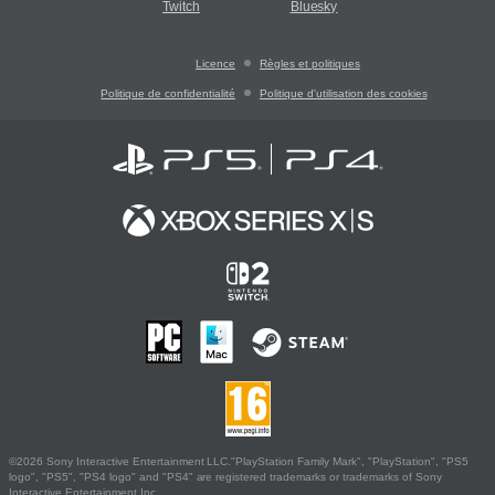
Twitch
Bluesky
Licence
Règles et politiques
Politique de confidentialité
Politique d'utilisation des cookies
©2026 Sony Interactive Entertainment LLC."PlayStation Family Mark", "PlayStation", "PS5
logo", "PS5", "PS4 logo" and "PS4" are registered trademarks or trademarks of Sony
Interactive Entertainment Inc.