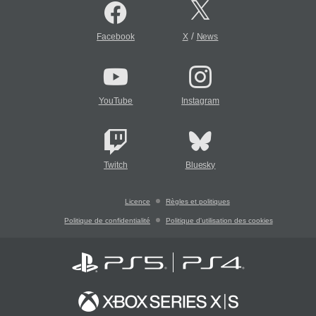
/
Facebook
X
News
YouTube
Instagram
Twitch
Bluesky
Licence
Règles et politiques
Politique de confidentialité
Politique d'utilisation des cookies