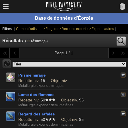
Base de données d'Éorzéa
Filtres : |
Carnet d'artisanat>Forgeron>Recettes expertes>Expert - autres
|
Résultats
(
22
résultat(s))
Page 1 / 1
Prisme mirage
Recette niv.
15
Objet niv.
-
Métallurgie experte : mirages
Lame des flammes
Recette niv.
50
Objet niv.
95
Métallurgie experte : demi-matérias
Regard des rafales
Recette niv.
50
Objet niv.
95
Métallurgie experte : demi-matérias