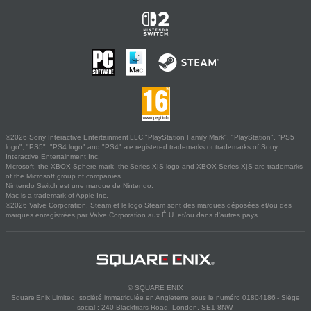
©2026 Sony Interactive Entertainment LLC."PlayStation Family Mark", "PlayStation", "PS5
logo", "PS5", "PS4 logo" and "PS4" are registered trademarks or trademarks of Sony
Interactive Entertainment Inc.
Microsoft, the XBOX Sphere mark, the Series X|S logo and XBOX Series X|S are trademarks
of the Microsoft group of companies.
Nintendo Switch est une marque de Nintendo.
Mac is a trademark of Apple Inc.
©2026 Valve Corporation. Steam et le logo Steam sont des marques déposées et/ou des
marques enregistrées par Valve Corporation aux É.U. et/ou dans d'autres pays.
© SQUARE ENIX
Square Enix Limited, société immatriculée en Angleterre sous le numéro 01804186 - Siège
social : 240 Blackfriars Road, London, SE1 8NW.