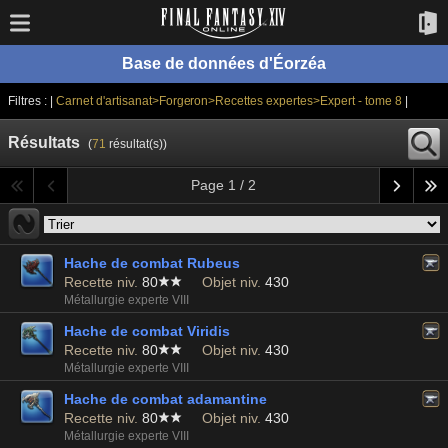
Base de données d'Éorzéa
Filtres : |
Carnet d'artisanat>Forgeron>Recettes expertes>Expert - tome 8
|
Résultats
(
71
résultat(s))
Page 1 / 2
Hache de combat Rubeus
Recette niv.
80
Objet niv.
430
Métallurgie experte VIII
Hache de combat Viridis
Recette niv.
80
Objet niv.
430
Métallurgie experte VIII
Hache de combat adamantine
Recette niv.
80
Objet niv.
430
Métallurgie experte VIII