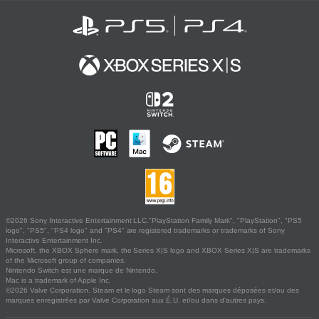
©2026 Sony Interactive Entertainment LLC."PlayStation Family Mark", "PlayStation", "PS5
logo", "PS5", "PS4 logo" and "PS4" are registered trademarks or trademarks of Sony
Interactive Entertainment Inc.
Microsoft, the XBOX Sphere mark, the Series X|S logo and XBOX Series X|S are trademarks
of the Microsoft group of companies.
Nintendo Switch est une marque de Nintendo.
Mac is a trademark of Apple Inc.
©2026 Valve Corporation. Steam et le logo Steam sont des marques déposées et/ou des
marques enregistrées par Valve Corporation aux É.U. et/ou dans d'autres pays.