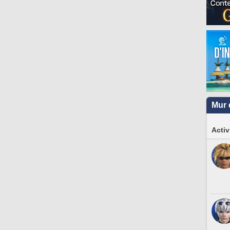
Mur 
Activ