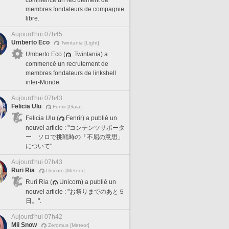
membres fondateurs de compagnie
libre.
Aujourd'hui 07h45
Umberto Eco
Twintania [Light]
Umberto Eco (
Twintania) a
commencé un recrutement de
membres fondateurs de linkshell
inter-Monde.
Aujourd'hui 07h43
Felicia Ulu
Fenrir [Gaia]
Felicia Ulu (
Fenrir) a publié un
nouvel article : "コンテンツサポータ
ー ソロで挑戦時の「不屈の意思」
について".
Aujourd'hui 07h43
Ruri Ria
Unicorn [Meteor]
Ruri Ria (
Unicorn) a publié un
nouvel article : "お祭りまでのあと５
日。".
Aujourd'hui 07h42
Mii Snow
Zeromus [Meteor]