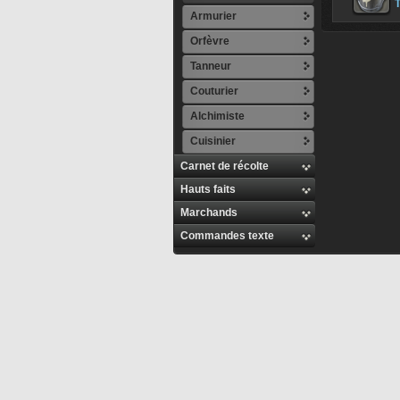
T
Armurier
Orfèvre
Tanneur
Couturier
Alchimiste
Cuisinier
Carnet de récolte
Hauts faits
Marchands
Commandes texte