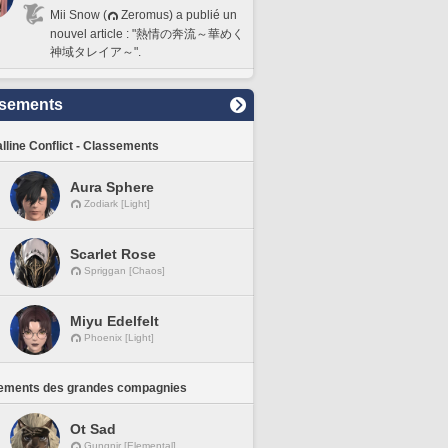
Mii Snow (
Zeromus) a publié un
nouvel article : "熱情の奔流～華めく
神域タレイア～".
sements
lline Conflict - Classements
Aura Sphere
Zodiark [Light]
Scarlet Rose
Spriggan [Chaos]
Miyu Edelfelt
Phoenix [Light]
ements des grandes compagnies
Ot Sad
Gungnir [Elemental]