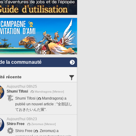
de la communauté
ité récente
Aujourd'hui 08h25
Shumi Tifosi
Mandragora [Meteor]
Shumi Tifosi (
Mandragora) a
publié un nouvel article : "全部話し
ておきたいんだ展".
Aujourd'hui 08h23
Shiro Free
Zeromus [Meteor]
Shiro Free (
Zeromus) a