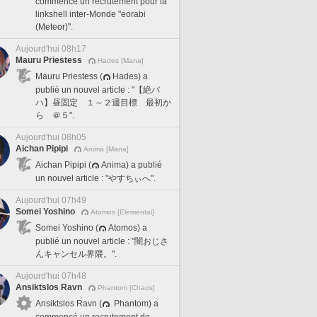
commencé un recrutement pour la
linkshell inter-Monde "eorabi
(Meteor)".
Aujourd'hui 08h17
Mauru Priestess
Hades [Mana]
Mauru Priestess (
Hades) a
publié un nouvel article : "【絶バ
ハ】昼固定 １～２週目標 最初か
ら ＠５".
Aujourd'hui 08h05
Aichan Pipipi
Anima [Mana]
Aichan Pipipi (
Anima) a publié
un nouvel article : "やすちぃへ".
Aujourd'hui 07h49
Somei Yoshino
Atomos [Elemental]
Somei Yoshino (
Atomos) a
publié un nouvel article : "闇おじさ
んキャンセル界隈。".
Aujourd'hui 07h48
Ansiktslos Ravn
Phantom [Chaos]
Ansiktslos Ravn (
Phantom) a
commencé un recrutement de