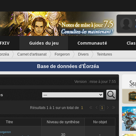
FFXIV
Guides du jeu
Communauté
Cla
orzéa
Carnet d'artisanat
Forgeron
Divers
Teintures
Base de données d'Éorzéa
Version : mise à jour 7.55
es
Résultats
1
à
1
sur un total de
1
1
Titre
Niveau de synthèse
Nv objet
orgeron
30
-