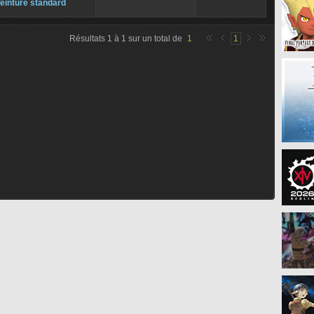
einture standard
Résultats
1
à
1
sur un total de
1
1