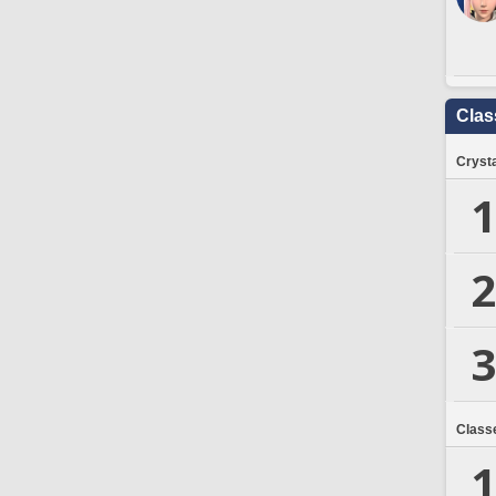
Clas
Crysta
1
2
3
Class
1