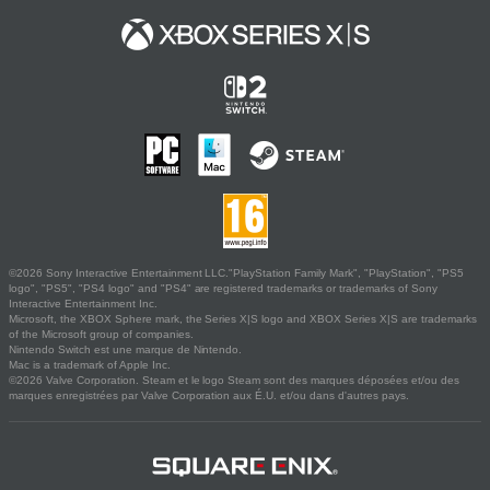
©2026 Sony Interactive Entertainment LLC."PlayStation Family Mark", "PlayStation", "PS5
logo", "PS5", "PS4 logo" and "PS4" are registered trademarks or trademarks of Sony
Interactive Entertainment Inc.
Microsoft, the XBOX Sphere mark, the Series X|S logo and XBOX Series X|S are trademarks
of the Microsoft group of companies.
Nintendo Switch est une marque de Nintendo.
Mac is a trademark of Apple Inc.
©2026 Valve Corporation. Steam et le logo Steam sont des marques déposées et/ou des
marques enregistrées par Valve Corporation aux É.U. et/ou dans d'autres pays.