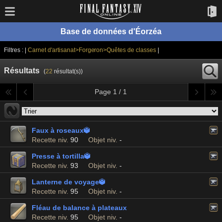
Base de données d'Éorzéa
Filtres : |
Carnet d'artisanat>Forgeron>Quêtes de classes
|
Résultats
(
22
résultat(s))
Page 1 / 1
Faux à roseaux

Recette niv.
90
Objet niv.
-
Presse à tortilla

Recette niv.
93
Objet niv.
-
Lanterne de voyage

Recette niv.
95
Objet niv.
-
Fléau de balance à plateaux
Recette niv.
95
Objet niv.
-