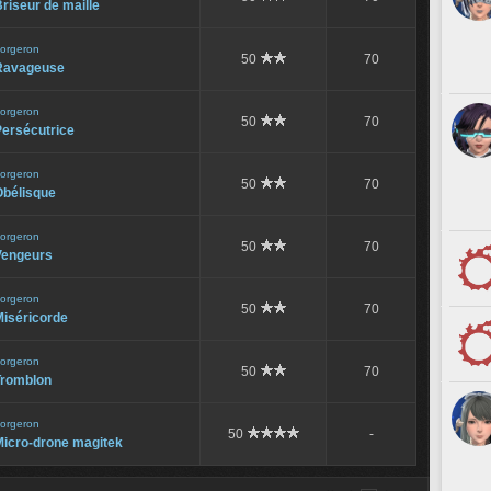
riseur de maille
orgeron
50
70
Ravageuse
orgeron
50
70
Persécutrice
orgeron
50
70
Obélisque
orgeron
50
70
Vengeurs
orgeron
50
70
Miséricorde
orgeron
50
70
Tromblon
orgeron
50
-
Micro-drone magitek