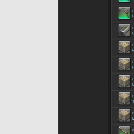
F
F
F
F
F
F
F
L
F
F
F