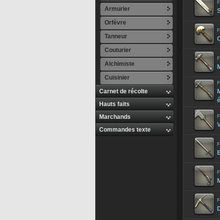
F
Armurier
S
Orfèvre
F
Tanneur
C
Couturier
F
Alchimiste
M
Cuisinier
F
Carnet de récolte
M
Hauts faits
Marchands
F
V
Commandes texte
F
F
F
D