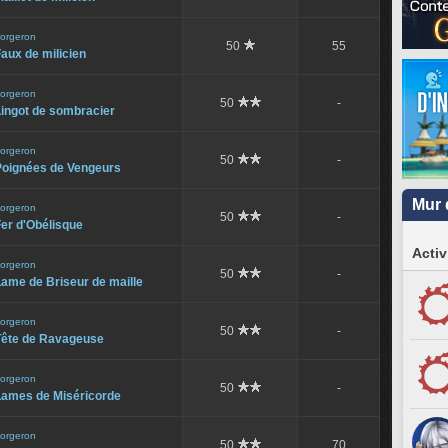
orgeron
50
55
aux de milicien
orgeron
50
-
Lingot de sombracier
orgeron
50
-
Poignées de Vengeurs
Mur 
orgeron
50
-
er d'Obélisque
Activ
orgeron
50
-
ame de Briseur de maille
orgeron
50
-
Tête de Ravageuse
orgeron
50
-
Lames de Miséricorde
orgeron
50
70