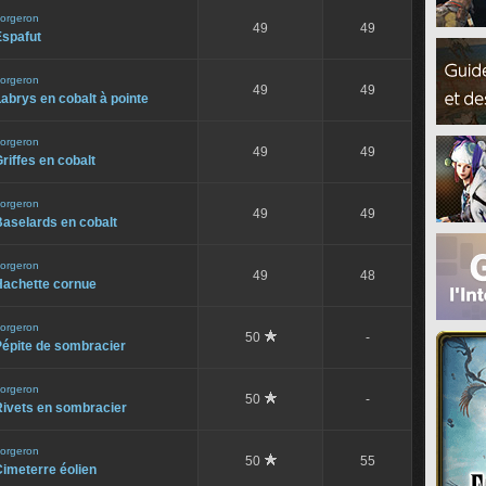
orgeron
49
49
Espafut
orgeron
49
49
abrys en cobalt à pointe
orgeron
49
49
riffes en cobalt
orgeron
49
49
aselards en cobalt
orgeron
49
48
Hachette cornue
orgeron
50
-
Pépite de sombracier
orgeron
50
-
Rivets en sombracier
orgeron
50
55
imeterre éolien