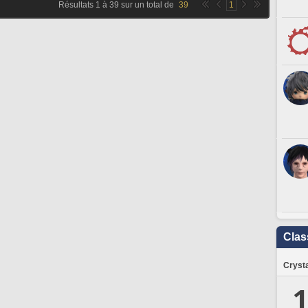
Résultats
1
à
39
sur un total de
39
1
Clas
Crysta
1