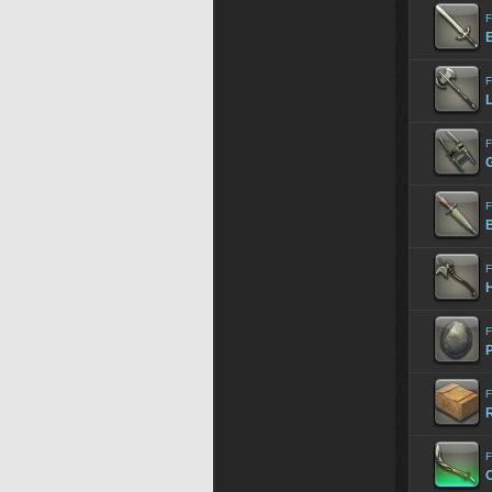
F
F
L
F
G
F
B
F
F
F
F
C