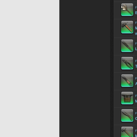
F
F
m
F
L
F
T
F
A
F
M
F
C
F
M