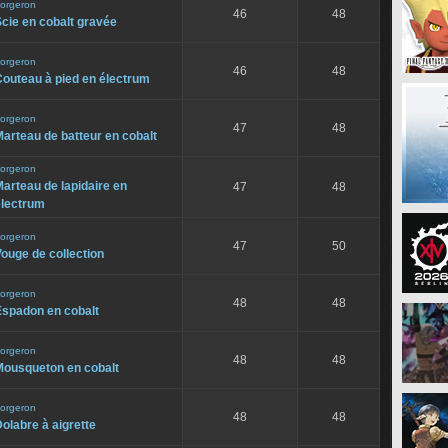
orgeron
46
48
cie en cobalt gravée
orgeron
46
48
outeau à pied en électrum
orgeron
47
48
arteau de batteur en cobalt
orgeron
arteau de lapidaire en
47
48
électrum
orgeron
47
50
ouge de collection
orgeron
48
48
Espadon en cobalt
orgeron
48
48
Mousqueton en cobalt
orgeron
48
48
olabre à aigrette