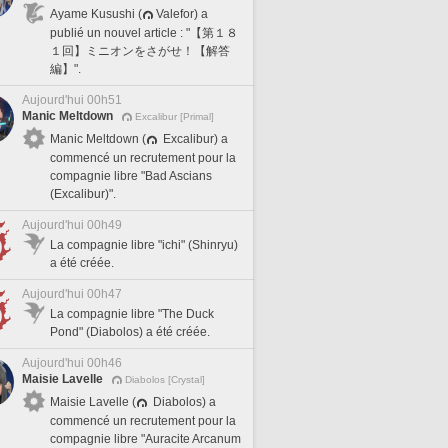
Ayame Kusushi (
Valefor) a
publié un nouvel article : "【第１８
１回】ミニオンをさがせ！【解答
編】".
Aujourd'hui 00h51
Manic Meltdown
Excalibur [Primal]
Manic Meltdown (
Excalibur) a
commencé un recrutement pour la
compagnie libre "Bad Ascians
(Excalibur)".
Aujourd'hui 00h49
La compagnie libre "ichi" (Shinryu)
a été créée.
Aujourd'hui 00h47
La compagnie libre "The Duck
Pond" (Diabolos) a été créée.
Aujourd'hui 00h46
Maisie Lavelle
Diabolos [Crystal]
Maisie Lavelle (
Diabolos) a
commencé un recrutement pour la
compagnie libre "Auracite Arcanum