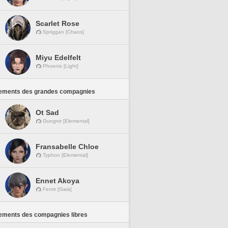
Scarlet Rose
Spriggan [Chaos]
Miyu Edelfelt
Phoenix [Light]
ements des grandes compagnies
Ot Sad
Gungnir [Elemental]
Fransabelle Chloe
Typhon [Elemental]
Ennet Akoya
Fenrir [Gaia]
ements des compagnies libres