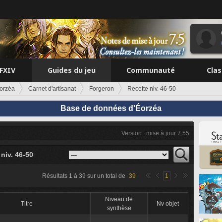
FFXIV
Guides du jeu
Communauté
Cla
orzéa
Carnet d'artisanat
Forgeron
Recette niv. 46-50
Base de données d'Éorzéa
Version : mise à jour 7.55
niv. 46-50
Résultats
1
à
39
sur un total de
39
1
Niveau de
Titre
Nv objet
synthèse