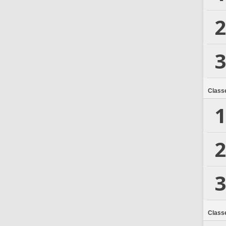
2
3
Class
1
2
3
Class