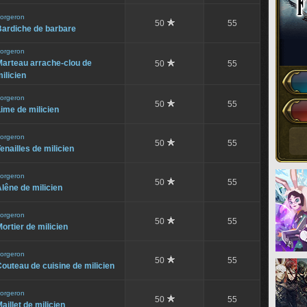
orgeron
50
55
Bardiche de barbare
orgeron
Marteau arrache-clou de
50
55
ilicien
orgeron
50
55
ime de milicien
orgeron
50
55
enailles de milicien
orgeron
50
55
lêne de milicien
orgeron
50
55
ortier de milicien
orgeron
50
55
outeau de cuisine de milicien
orgeron
50
55
aillet de milicien