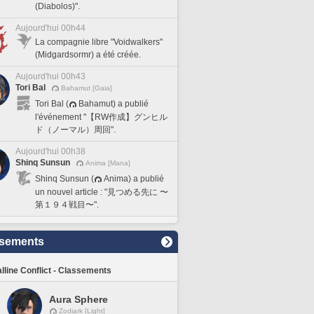
(Diabolos)".
Aujourd'hui 00h44
La compagnie libre "Voidwalkers"
(Midgardsormr) a été créée.
Aujourd'hui 00h43
Tori Bal
Bahamut [Gaia]
Tori Bal (
Bahamut) a publié
l'événement "【RW作成】グンヒル
ド（ノーマル）周回".
Aujourd'hui 00h38
Shinq Sunsun
Anima [Mana]
Shinq Sunsun (
Anima) a publié
un nouvel article : "見つめる先に 〜
第１９４戦目〜".
sements
lline Conflict - Classements
Aura Sphere
Zodiark [Light]