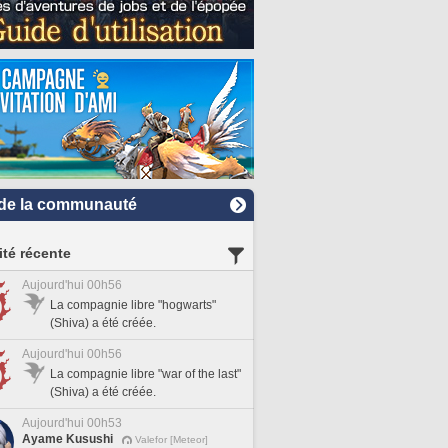
de la communauté
ité récente
Aujourd'hui 00h56
La compagnie libre "hogwarts"
(Shiva) a été créée.
Aujourd'hui 00h56
La compagnie libre "war of the last"
(Shiva) a été créée.
Aujourd'hui 00h53
Ayame Kusushi
Valefor [Meteor]