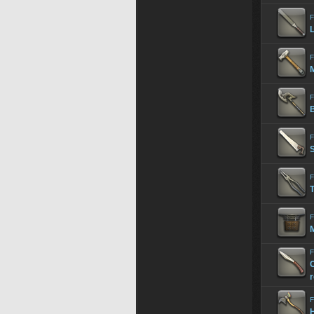
F
L
F
M
F
B
F
S
F
T
F
M
F
C
F
H