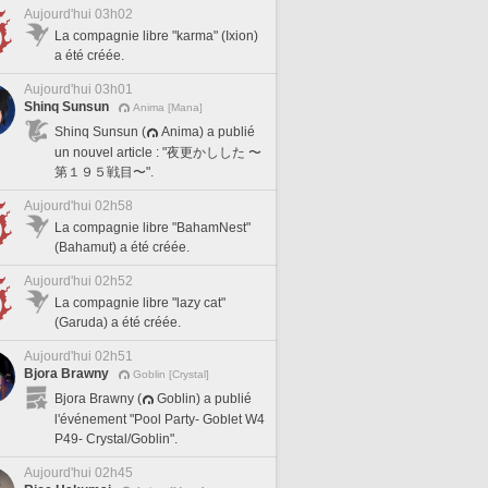
Aujourd'hui 03h02
La compagnie libre "karma" (Ixion)
a été créée.
Aujourd'hui 03h01
Shinq Sunsun
Anima [Mana]
Shinq Sunsun (
Anima) a publié
un nouvel article : "夜更かしした 〜
第１９５戦目〜".
Aujourd'hui 02h58
La compagnie libre "BahamNest"
(Bahamut) a été créée.
Aujourd'hui 02h52
La compagnie libre "lazy cat"
(Garuda) a été créée.
Aujourd'hui 02h51
Bjora Brawny
Goblin [Crystal]
Bjora Brawny (
Goblin) a publié
l'événement "Pool Party- Goblet W4
P49- Crystal/Goblin".
Aujourd'hui 02h45