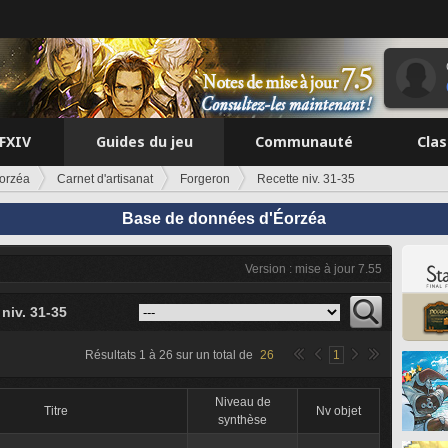
FFXIV
Guides du jeu
Communauté
Cla
orzéa
Carnet d'artisanat
Forgeron
Recette niv. 31-35
Base de données d'Éorzéa
Version : mise à jour 7.55
niv. 31-35
Résultats
1
à
26
sur un total de
26
1
Niveau de
Titre
Nv objet
synthèse