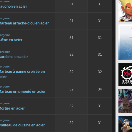
orgeron
31
31
Fauchon en acier
orgeron
31
31
arteau arrache-clou en acier
orgeron
31
31
lêne en acier
orgeron
32
31
ardiche en acier
orgeron
Marteau à panne croisée en
32
32
cier
orgeron
32
34
Marteau ornementé en acier
orgeron
32
31
ortier en acier
orgeron
32
31
outeau de cuisine en acier