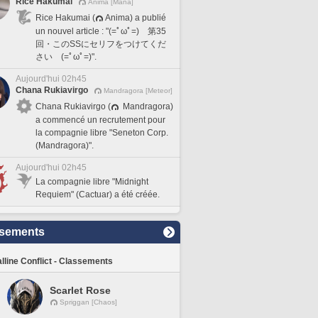
Rice Hakumai
Anima [Mana]
Rice Hakumai (
Anima) a publié
un nouvel article : "(=ﾟωﾟ=) 第35
回・このSSにセリフをつけてくだ
さい (=ﾟωﾟ=)".
Aujourd'hui 02h45
Chana Rukiavirgo
Mandragora [Meteor]
Chana Rukiavirgo (
Mandragora)
a commencé un recrutement pour
la compagnie libre "Seneton Corp.
(Mandragora)".
Aujourd'hui 02h45
La compagnie libre "Midnight
Requiem" (Cactuar) a été créée.
sements
lline Conflict - Classements
Scarlet Rose
Spriggan [Chaos]