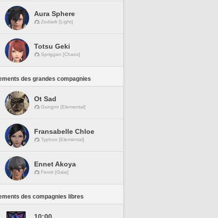
Aura Sphere
Zodiark [Light]
Totsu Geki
Spriggan [Chaos]
ements des grandes compagnies
Ot Sad
Gungnir [Elemental]
Fransabelle Chloe
Typhon [Elemental]
Ennet Akoya
Fenrir [Gaia]
ements des compagnies libres
10:00