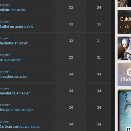
orgeron
33
34
olabre en acier
orgeron
33
33
aillet en acier gainé
orgeron
33
31
achette en acier
orgeron
33
31
aux en acier
orgeron
34
34
Espadon en acier
orgeron
34
34
aselards en acier
orgeron
34
34
Mousqueton en acier
orgeron
34
34
Marteau corbeau en acier