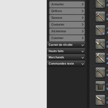
F
Armurier
Orfèvre
F
Tanneur
M
Couturier
F
Alchimiste
A
Cuisinier
F
Carnet de récolte
B
Hauts faits
F
Marchands
a
Commandes texte
F
F
M
F
C