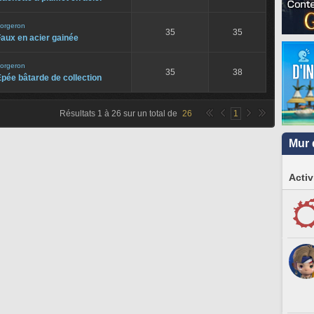
orgeron
35
35
aux en acier gainée
orgeron
35
38
pée bâtarde de collection
Résultats
1
à
26
sur un total de
26
1
Mur 
Activ