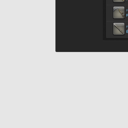
F
F
F
É