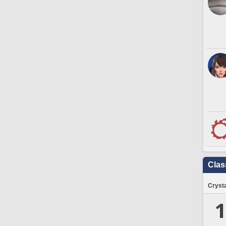
Clas
Crysta
1