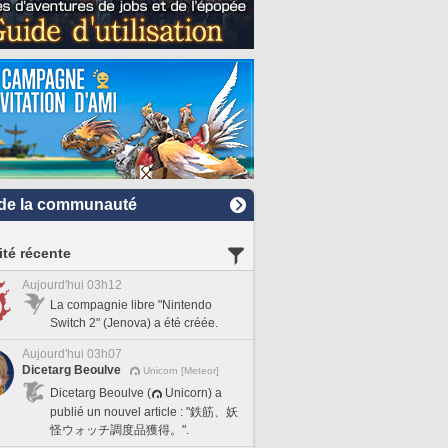
de la communauté
ité récente
Aujourd'hui 03h12
La compagnie libre "Nintendo
Switch 2" (Jenova) a été créée.
Aujourd'hui 03h07
Dicetarg Beoulve
Unicorn [Meteor]
Dicetarg Beoulve (
Unicorn) a
publié un nouvel article : "鉄筋、妖
怪ウォッチ調度品獲得。".