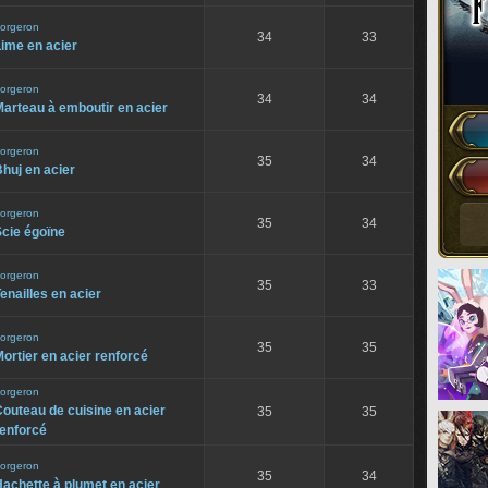
orgeron
34
33
ime en acier
orgeron
34
34
arteau à emboutir en acier
orgeron
35
34
huj en acier
orgeron
35
34
cie égoïne
orgeron
35
33
enailles en acier
orgeron
35
35
ortier en acier renforcé
orgeron
outeau de cuisine en acier
35
35
renforcé
orgeron
35
34
achette à plumet en acier