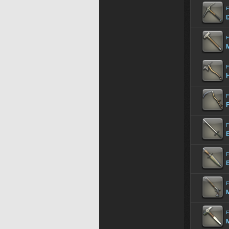
F
D
F
M
F
H
F
F
F
F
B
F
F