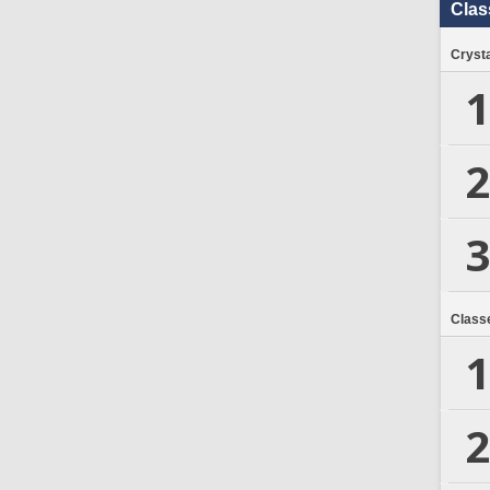
Clas
Crysta
1
2
3
Class
1
2