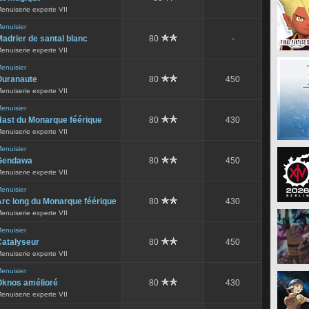
enuiserie experte VII
enuisier
adrier de santal blanc
80
-
enuiserie experte VII
enuisier
Ouranaute
80
450
enuiserie experte VII
enuisier
Hast du Monarque féérique
80
430
enuiserie experte VII
enuisier
Gendawa
80
450
enuiserie experte VII
enuisier
Arc long du Monarque féérique
80
430
enuiserie experte VII
enuisier
Catalyseur
80
450
enuiserie experte VII
enuisier
Oknos amélioré
80
430
enuiserie experte VII