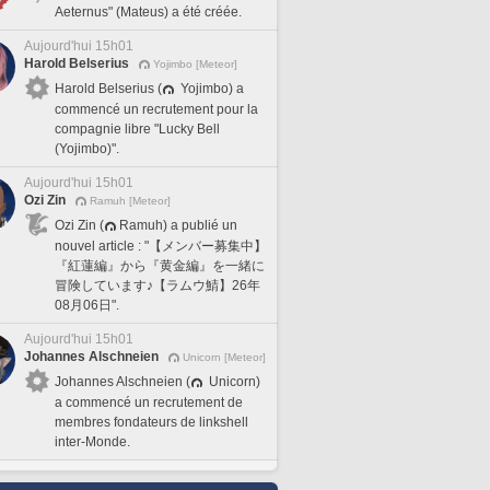
Aeternus" (Mateus) a été créée.
Aujourd'hui 15h01
Harold Belserius
Yojimbo [Meteor]
Harold Belserius (
Yojimbo) a
commencé un recrutement pour la
compagnie libre "Lucky Bell
(Yojimbo)".
Aujourd'hui 15h01
Ozi Zin
Ramuh [Meteor]
Ozi Zin (
Ramuh) a publié un
nouvel article : "【メンバー募集中】
『紅蓮編』から『黄金編』を一緒に
冒険しています♪【ラムウ鯖】26年
08月06日".
Aujourd'hui 15h01
Johannes Alschneien
Unicorn [Meteor]
Johannes Alschneien (
Unicorn)
a commencé un recrutement de
membres fondateurs de linkshell
inter-Monde.