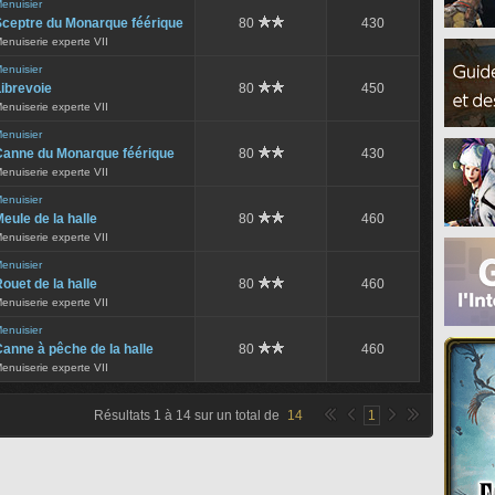
enuisier
Sceptre du Monarque féérique
80
430
enuiserie experte VII
enuisier
ibrevoie
80
450
enuiserie experte VII
enuisier
Canne du Monarque féérique
80
430
enuiserie experte VII
enuisier
eule de la halle
80
460
enuiserie experte VII
enuisier
ouet de la halle
80
460
enuiserie experte VII
enuisier
anne à pêche de la halle
80
460
enuiserie experte VII
Résultats
1
à
14
sur un total de
14
1