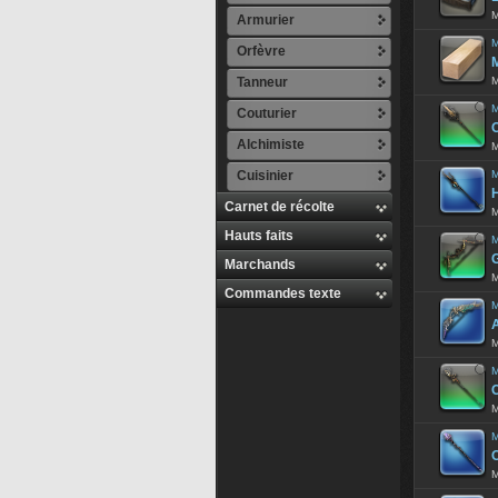
M
Armurier
M
Orfèvre
M
Tanneur
M
M
Couturier
Alchimiste
M
Cuisinier
M
Carnet de récolte
M
Hauts faits
M
Marchands
M
Commandes texte
M
M
M
M
M
M