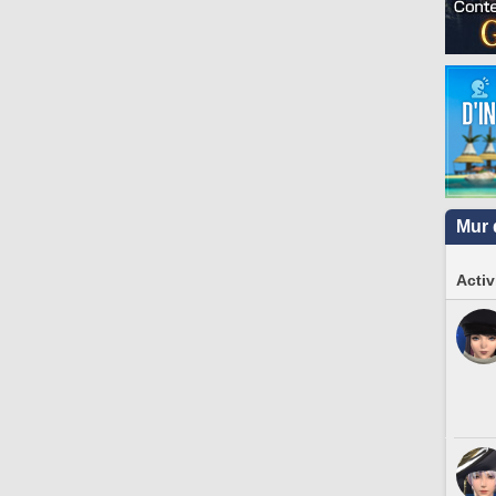
Mur 
Activ