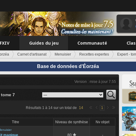
FFXIV
Guides du jeu
Communauté
Cla
orzéa
Carnet d'artisanat
Menuisier
Recettes expertes
Expert - to
Base de données d'Éorzéa
Version : mise à jour 7.55
- tome 7
Résultats
1
à
14
sur un total de
14
1
Titre
Niveau de synthèse
Nv objet
enuisier
it magique
80
-