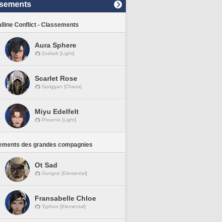
sements
lline Conflict - Classements
Aura Sphere
Zodiark [Light]
Scarlet Rose
Spriggan [Chaos]
Miyu Edelfelt
Phoenix [Light]
ements des grandes compagnies
Ot Sad
Gungnir [Elemental]
Fransabelle Chloe
Typhon [Elemental]