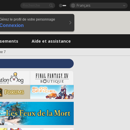
Français
Gérez le profil de votre personnage
Connexion
ssements
Aide et assistance
me 7