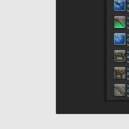
M
M
M
L
M
M
M
M
M
M
M
R
M
M
C
M