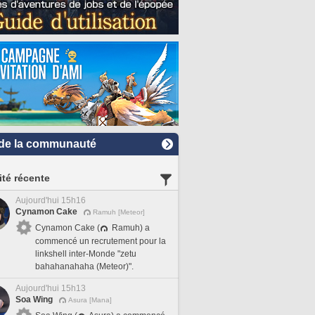
de la communauté
ité récente
Aujourd'hui 15h16
Cynamon Cake
Ramuh [Meteor]
Cynamon Cake (
Ramuh) a
commencé un recrutement pour la
linkshell inter-Monde "zetu
bahahanahaha (Meteor)".
Aujourd'hui 15h13
Soa Wing
Asura [Mana]