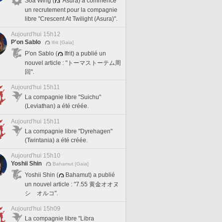
Soa Wing (
Asura) a commencé
un recrutement pour la compagnie
libre "Crescent At Twilight (Asura)".
Aujourd'hui 15h12
P'on Sablo
Ifrit [Gaia]
P'on Sablo (
Ifrit) a publié un
nouvel article : "トーマストーテム周
回".
Aujourd'hui 15h11
La compagnie libre "Suichu"
(Leviathan) a été créée.
Aujourd'hui 15h11
La compagnie libre "Dyrehagen"
(Twintania) a été créée.
Aujourd'hui 15h10
Yoshii Shin
Bahamut [Gaia]
Yoshii Shin (
Bahamut) a publié
un nouvel article : "7.55 黄金オオヌ
シ オルコ".
Aujourd'hui 15h09
La compagnie libre "Libra