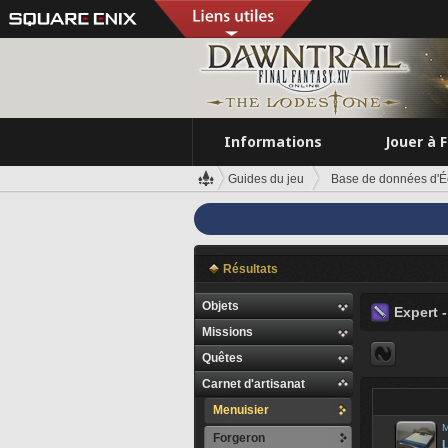
Informations
Jouer à 
Guides du jeu
Base de données d'É
Résultats
Objets
Expert 
Missions
Quêtes
Carnet d'artisanat
Menuisier
M
Forgeron
L