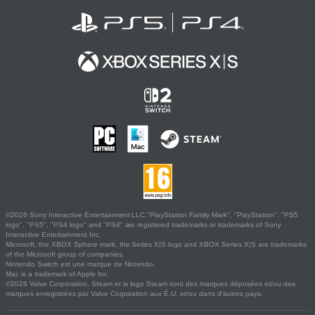
©2026 Sony Interactive Entertainment LLC."PlayStation Family Mark", "PlayStation", "PS5
logo", "PS5", "PS4 logo" and "PS4" are registered trademarks or trademarks of Sony
Interactive Entertainment Inc.
Microsoft, the XBOX Sphere mark, the Series X|S logo and XBOX Series X|S are trademarks
of the Microsoft group of companies.
Nintendo Switch est une marque de Nintendo.
Mac is a trademark of Apple Inc.
©2026 Valve Corporation. Steam et le logo Steam sont des marques déposées et/ou des
marques enregistrées par Valve Corporation aux É.U. et/ou dans d'autres pays.