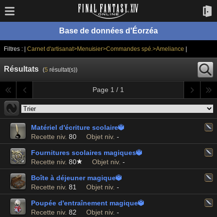
Base de données d'Éorzéa
Filtres : |
Carnet d'artisanat>Menuisier>Commandes spé.>Ameliance
|
Résultats
(
5
résultat(s))
Page 1 / 1
Matériel d'écriture scolaire

Recette niv.
80
Objet niv.
-
Fournitures scolaires magiques

Recette niv.
80
Objet niv.
-
Boîte à déjeuner magique

Recette niv.
81
Objet niv.
-
Poupée d'entraînement magique

Recette niv.
82
Objet niv.
-