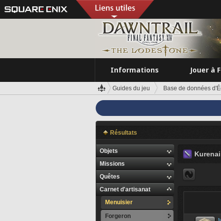
Informations
Jouer à 
Guides du jeu
Base de données d'É
Résultats
Objets
Kurenai
Missions
Quêtes
Carnet d'artisanat
Menuisier
Forgeron
M