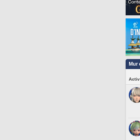
Mur 
Activ