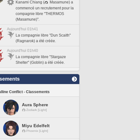
Kanami Chiang (
Masamune) a
commencé un recrutement pour la
compagnie libre "THERMOS
(Masamune)".
Aujourd'hui 01h41
La compagnie libre "Dun Scaith"
(Ragnarok) a été créée.
Aujourd'hui 01h40
La compagnie libre "Stargaze
Shelter" (Goblin) a été créée.
sements
lline Conflict - Classements
Aura Sphere
Zodiark [Light]
Miyu Edelfelt
Phoenix [Light]