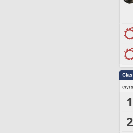
Clas
Crysta
1
2