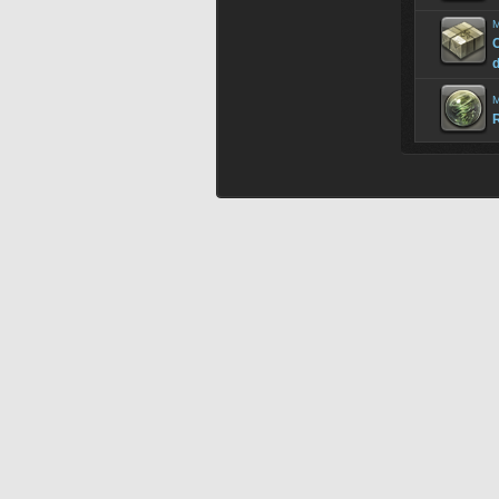
M
M
R