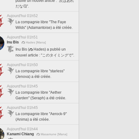
publié un nouvel article : "次はあれ
だな🤔".
Aujourd'hui 01h52
La compagnie libre "The Faye
Wilds" (Adamantoise) a été créée.
Aujourd'hui 01h51
Inu Bis
Hades [Mana]
Inu Bis (
Hades) a publié un
nouvel article : "このタイミングで".
Aujourd'hui 01h50
La compagnie libre "starless"
(Jenova) a été créée.
Aujourd'hui 01h45
La compagnie libre "Aether
Garden" (Seraph) a été créée.
Aujourd'hui 01h45
La compagnie libre "Aerock-9"
(Anima) a été créée.
Aujourd'hui 01h44
Kanami Chiang
Masamune [Mana]