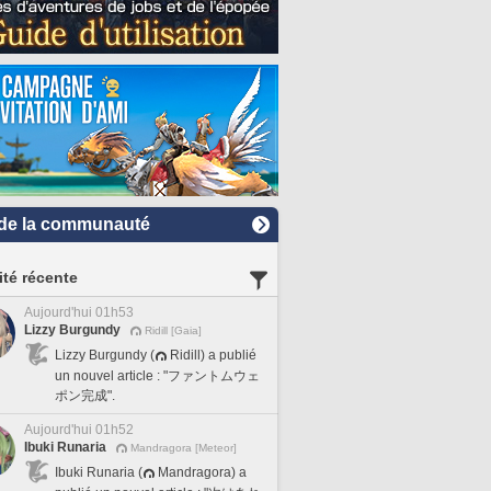
de la communauté
ité récente
Aujourd'hui 01h53
Lizzy Burgundy
Ridill [Gaia]
Lizzy Burgundy (
Ridill) a publié
un nouvel article : "ファントムウェ
ポン完成".
Aujourd'hui 01h52
Ibuki Runaria
Mandragora [Meteor]
Ibuki Runaria (
Mandragora) a