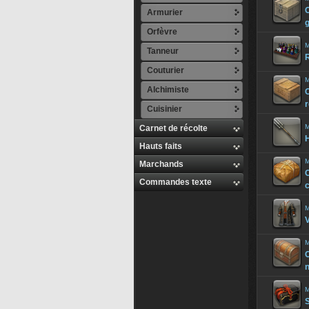
Armurier
Orfèvre
M
Tanneur
Couturier
M
Alchimiste
r
Cuisinier
M
Carnet de récolte
H
Hauts faits
M
Marchands
Commandes texte
M
M
C
M
S