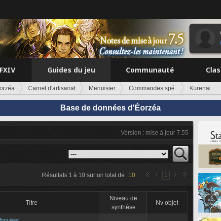
FFXIV
Guides du jeu
Communauté
Cla
orzéa
Carnet d'artisanat
Menuisier
Commandes spé.
Kurenai
Base de données d'Éorzéa
Version : mise à jour 7.55
Résultats
1
à
10
sur un total de
10
1
Niveau de
Titre
Nv objet
synthèse
enuisier