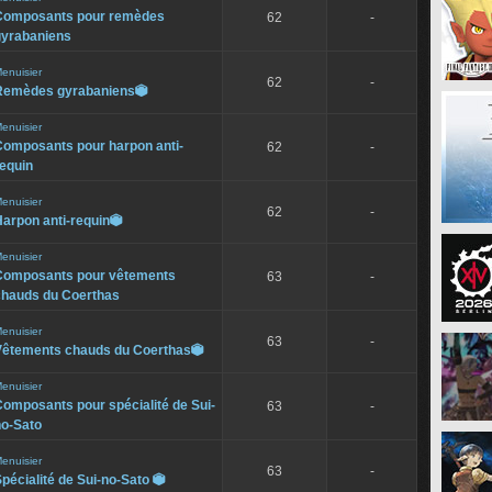
Composants pour remèdes
62
-
gyrabaniens
enuisier
62
-
Remèdes gyrabaniens

enuisier
Composants pour harpon anti-
62
-
equin
enuisier
62
-
arpon anti-requin

enuisier
Composants pour vêtements
63
-
chauds du Coerthas
enuisier
63
-
Vêtements chauds du Coerthas

enuisier
omposants pour spécialité de Sui-
63
-
no-Sato
enuisier
63
-
pécialité de Sui-no-Sato
