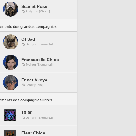
Scarlet Rose
Spriggan [Chaos]
ements des grandes compagnies
Ot Sad
Gungnir [Elemental]
Fransabelle Chloe
Typhon [Elemental]
Ennet Akoya
Fenrir [Gaia]
ements des compagnies libres
10:00
Gungnir [Elemental]
Fleur Chloe