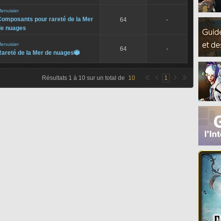
enuisier
Composants pour rareté de la Mer
64
-
de nuages
enuisier
64
-
areté de la Mer de nuages

Résultats
1
à
10
sur un total de
10
1