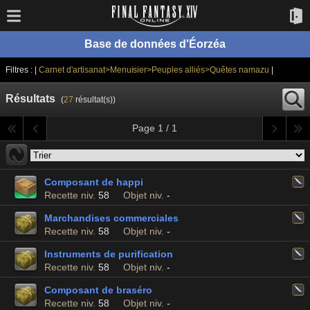
Base de données d'Éorzéa
Filtres : |
Carnet d'artisanat>Menuisier>Peuples alliés>Quêtes namazu
|
Résultats
(
27
résultat(s))
Page 1 / 1
Composant de happi
Recette niv.
58
Objet niv.
-
Marchandises commerciales
Recette niv.
58
Objet niv.
-
Instruments de purification
Recette niv.
58
Objet niv.
-
Composant de braséro
Recette niv.
58
Objet niv.
-