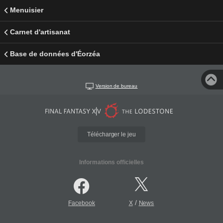
Menuisier
Carnet d'artisanat
Base de données d'Éorzéa
Version de bureau
Télécharger le jeu
Informations officielles
/
Facebook
X
News