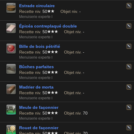
Estrade circulaire
Recette niv.
50
Objet niv.
-
Menuiserie experte I
Épicéa contreplaqué double
Recette niv.
50
Objet niv.
-
Menuiserie experte I
Bille de bois pétrifié
Recette niv.
50
Objet niv.
-
Menuiserie experte I
Bûches parfaites
Recette niv.
50
Objet niv.
-
Menuiserie experte I
Madrier de morta
Recette niv.
50
Objet niv.
-
Menuiserie experte I
Meule de façonnier
Recette niv.
50
Objet niv.
70
Menuiserie experte I
Rouet de façonnier
Recette niv.
50
Objet niv.
70