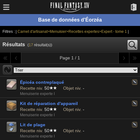
Base de données d'Éorzéa
Filtres : |
Carnet d'artisanat>Menuisier>Recettes expertes>Expert - tome 1
|
Résultats
(
17
résultat(s))
Page 1 / 1
Épicéa contreplaqué
Recette niv.
50
Objet niv.
-
Menuiserie experte I
Kit de réparation d'appareil
Recette niv.
50
Objet niv.
-
Menuiserie experte I
Lit de plage
Recette niv.
50
Objet niv.
-
Menuiserie experte I