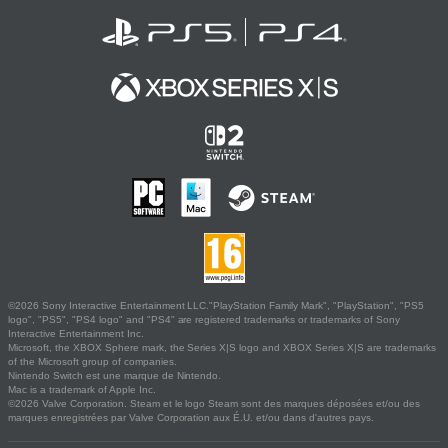
©2026 Sony Interactive Entertainment LLC."PlayStation Family Mark", "PlayStation", "PS5
logo", "PS5", "PS4 logo" and "PS4" are registered trademarks or trademarks of Sony
Interactive Entertainment Inc.
Microsoft, the XBOX Sphere mark, the Series X|S logo and XBOX Series X|S are trademarks
of the Microsoft group of companies.
Nintendo Switch est une marque de Nintendo.
Mac is a trademark of Apple Inc.
©2026 Valve Corporation. Steam et le logo Steam sont des marques déposées et/ou des
marques enregistrées par Valve Corporation aux É.U. et/ou dans d'autres pays.