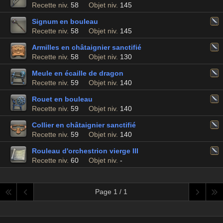
Recette niv.
58
Objet niv.
145
Signum en bouleau
Recette niv.
58
Objet niv.
145
Armilles en châtaignier sanctifié
Recette niv.
58
Objet niv.
130
Meule en écaille de dragon
Recette niv.
59
Objet niv.
140
Rouet en bouleau
Recette niv.
59
Objet niv.
140
Collier en châtaignier sanctifié
Recette niv.
59
Objet niv.
140
Rouleau d'orchestrion vierge III
Recette niv.
60
Objet niv.
-
Page 1 / 1