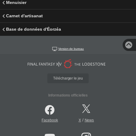
Menuisier
Carnet d'artisanat
Base de données d'Éorzéa
Version de bureau
Télécharger le jeu
Informations officielles
/
Facebook
X
News