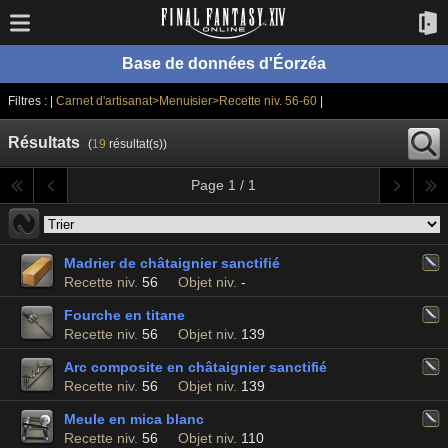
Base de données d'Éorzéa
Filtres : |
Carnet d'artisanat>Menuisier>Recette niv. 56-60
|
Résultats
(
19
résultat(s))
Page 1 / 1
Madrier de châtaignier sanctifié
Recette niv.
56
Objet niv.
-
Fourche en titane
Recette niv.
56
Objet niv.
139
Arc composite en châtaignier sanctifié
Recette niv.
56
Objet niv.
139
Meule en mica blanc
Recette niv.
56
Objet niv.
110