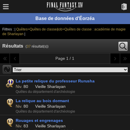
Base de données d'Éorzéa
Filtres : |
Quêtes>Quêtes de classe/job>Quêtes de classe : académie de magie
de Sharlayan
|
Résultats
(
37
résultat(s))
Page 1 / 1
La petite relique du professeur Rurusha
Niv.
80
Vieille Sharlayan
Quêtes du département d'archéologie
La relique au bois dormant
Niv.
80
Vieille Sharlayan
Quêtes du département d'archéologie
Rouages et engrenages
Niv.
83
Vieille Sharlayan