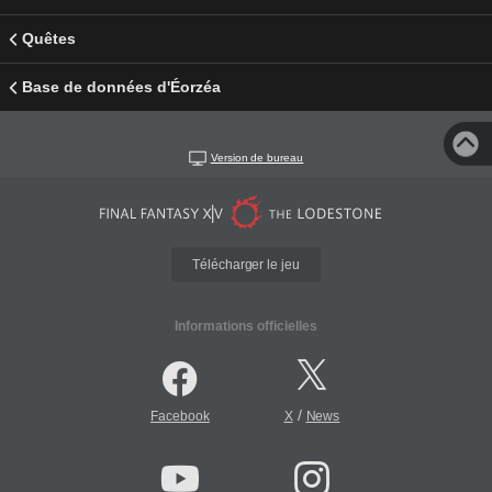
Quêtes
Base de données d'Éorzéa
Version de bureau
Télécharger le jeu
Informations officielles
/
Facebook
X
News