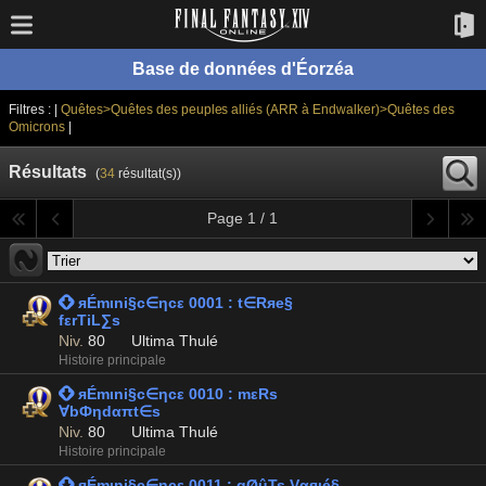
Base de données d'Éorzéa
Filtres : |
Quêtes>Quêtes des peuples alliés (ARR à Endwalker)>Quêtes des
Omicrons
|
Résultats
(
34
résultat(s))
Page 1 / 1
 яÉmιni§c∈ηcε 0001 : t∈Rяe§
fεrTiL∑s
Niv.
80
Ultima Thulé
Histoire principale
 яÉmιni§c∈ηcε 0010 : mεRs
∀bФηdαπt∈s
Niv.
80
Ultima Thulé
Histoire principale
 яÉmιni§c∈ηcε 0011 : gØûTs Vαяιé§