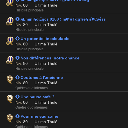
Niv.
80
Ultima Thulé
Histoire principale
 яÉmιni§c∈ηcε 0100 : mФπTαgπe§ s∀Cяéεs
Niv.
80
Ultima Thulé
Histoire principale
 Un potentiel incalculable
Niv.
80
Ultima Thulé
Histoire principale
 Nos différences, notre chance
Niv.
80
Ultima Thulé
Histoire principale
 Coutume à l'ancienne
Niv.
80
Ultima Thulé
Quêtes quotidiennes
 Une pause café ?
Niv.
80
Ultima Thulé
Quêtes quotidiennes
 Pour une eau saine
Niv.
80
Ultima Thulé
Quêtes quotidiennes