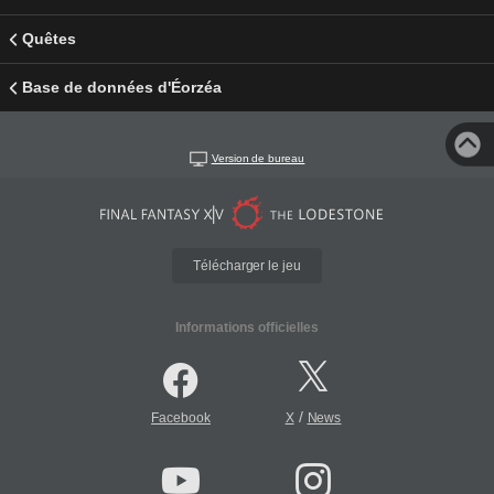
Quêtes
Base de données d'Éorzéa
Version de bureau
Télécharger le jeu
Informations officielles
/
Facebook
X
News