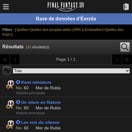
Base de données d'Éorzéa
Filtres : |
Quêtes>Quêtes des peuples alliés (ARR à Endwalker)>Quêtes des
Kojin
|
Résultats
(
30
résultat(s))
Page 1 / 1
 Kami miniature
Niv.
60
Mer de Rubis
Histoire principale
 Un silure en filature
Niv.
60
Mer de Rubis
Histoire principale
 Les rois du silence
Niv.
60
Mer de Rubis