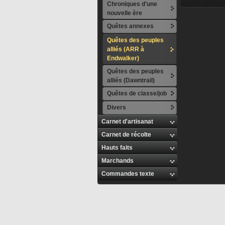
Chroniques d'une
nouvelle ère
Quêtes annexes
Quêtes des peuples
alliés (ARR à
Endwalker)
Quêtes des peuples
alliés (Dawntrail)
Quêtes de classe/job
Divers
Carnet d'artisanat
Carnet de récolte
Hauts faits
Marchands
Commandes texte