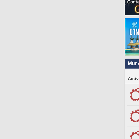
Mur 
Activ