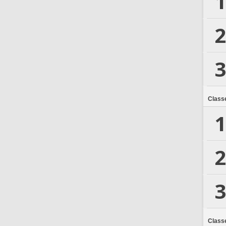
1
2
3
Class
1
2
3
Class