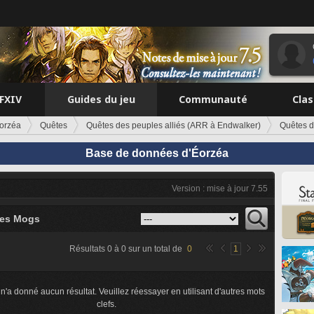
FFXIV
Guides du jeu
Communauté
Cla
orzéa
Quêtes
Quêtes des peuples alliés (ARR à Endwalker)
Quêtes 
Base de données d'Éorzéa
Version : mise à jour 7.55
des Mogs
Résultats
0
à
0
sur un total de
0
1
n'a donné aucun résultat. Veuillez réessayer en utilisant d'autres mots
clefs.