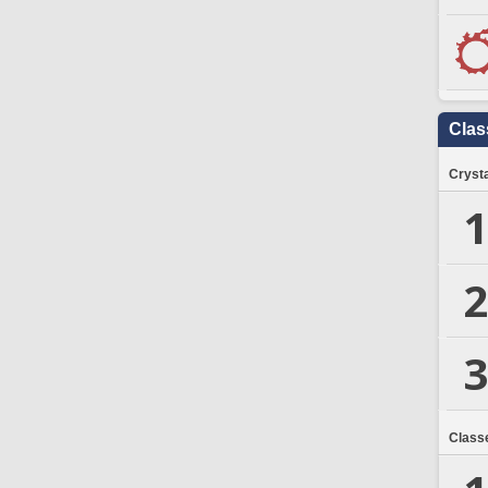
Clas
Crysta
1
2
3
Class