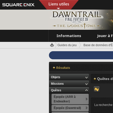
Informations
Jouer à 
Guides du jeu
Base de données d'É
Résultats
Objets
Quêtes 
Missions
Quêtes
Épopée (ARR à
Endwalker)
La recherche 
Épopée (Dawntrail)