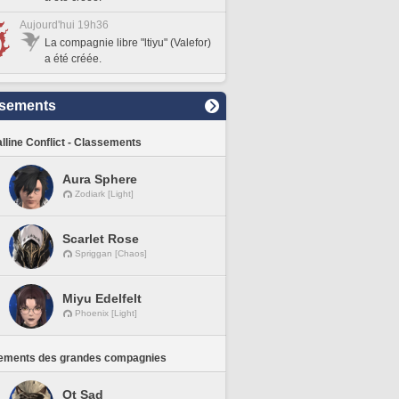
Aujourd'hui 19h36
La compagnie libre "ltiyu" (Valefor)
a été créée.
sements
lline Conflict - Classements
Aura Sphere
Zodiark [Light]
Scarlet Rose
Spriggan [Chaos]
Miyu Edelfelt
Phoenix [Light]
ements des grandes compagnies
Ot Sad