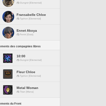
Gungnir [Elemental]
Fransabelle Chloe
Typhon [Elemental]
Ennet Akoya
Fenrir [Gaia]
ements des compagnies libres
10:00
Gungnir [Elemental]
Fleur Chloe
Typhon [Elemental]
Metal Woman
Titan [Mana]
ements du Front