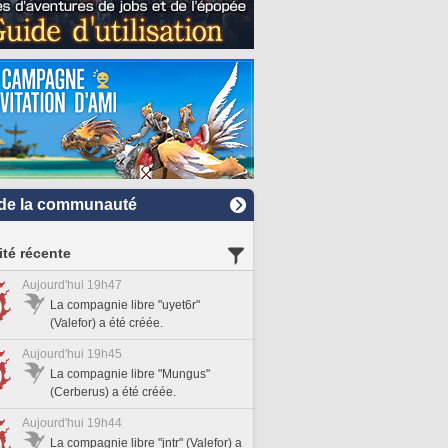
de la communauté
ité récente
Aujourd'hui 19h47
La compagnie libre "uyet6r"
(Valefor) a été créée.
Aujourd'hui 19h45
La compagnie libre "Mungus"
(Cerberus) a été créée.
Aujourd'hui 19h44
La compagnie libre "jntr" (Valefor) a