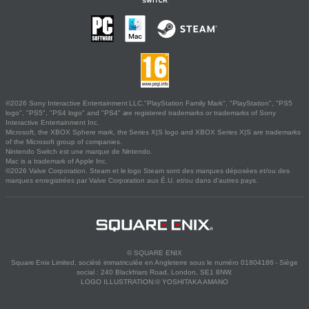
©2026 Sony Interactive Entertainment LLC."PlayStation Family Mark", "PlayStation", "PS5
logo", "PS5", "PS4 logo" and "PS4" are registered trademarks or trademarks of Sony
Interactive Entertainment Inc.
Microsoft, the XBOX Sphere mark, the Series X|S logo and XBOX Series X|S are trademarks
of the Microsoft group of companies.
Nintendo Switch est une marque de Nintendo.
Mac is a trademark of Apple Inc.
©2026 Valve Corporation. Steam et le logo Steam sont des marques déposées et/ou des
marques enregistrées par Valve Corporation aux É.U. et/ou dans d'autres pays.
© SQUARE ENIX
Square Enix Limited, société immatriculée en Angleterre sous le numéro 01804186 - Siège
social : 240 Blackfriars Road, London, SE1 8NW.
LOGO ILLUSTRATION:© YOSHITAKA AMANO