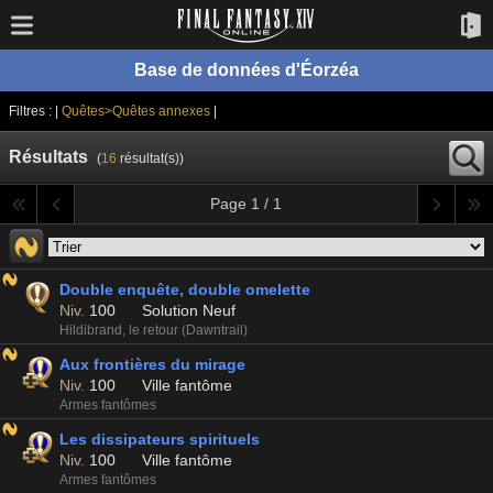
Base de données d'Éorzéa
Filtres : |
Quêtes>Quêtes annexes
|
Résultats
(
16
résultat(s))
Page 1 / 1
Double enquête, double omelette
Niv.
100
Solution Neuf
Hildibrand, le retour (Dawntrail)
Aux frontières du mirage
Niv.
100
Ville fantôme
Armes fantômes
Les dissipateurs spirituels
Niv.
100
Ville fantôme
Armes fantômes