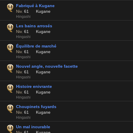
Fabriqué à Kugane
Niv.
61
Kugane
Hingashi
Les bains arrosés
Niv.
61
Kugane
Hingashi
Équilibre de marché
Niv.
61
Kugane
Hingashi
Nouvel angle, nouvelle facette
Niv.
61
Kugane
Hingashi
Histoire enivrante
Niv.
61
Kugane
Hingashi
Choupinets fuyards
Niv.
61
Kugane
Hingashi
Un mal incurable
Niv.
61
Kugane