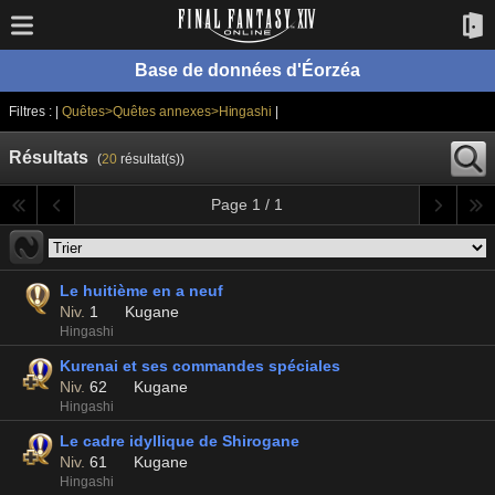
Base de données d'Éorzéa
Filtres : |
Quêtes>Quêtes annexes>Hingashi
|
Résultats
(
20
résultat(s))
Page 1 / 1
Le huitième en a neuf
Niv.
1
Kugane
Hingashi
Kurenai et ses commandes spéciales
Niv.
62
Kugane
Hingashi
Le cadre idyllique de Shirogane
Niv.
61
Kugane
Hingashi