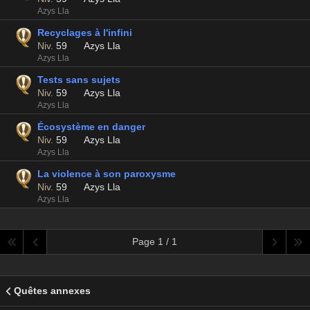
Azys Lla
Recyclages à l'infini
Niv.
59
Azys Lla
Azys Lla
Tests sans sujets
Niv.
59
Azys Lla
Azys Lla
Écosystème en danger
Niv.
59
Azys Lla
Azys Lla
La violence à son paroxysme
Niv.
59
Azys Lla
Azys Lla
Page 1 / 1
Quêtes annexes