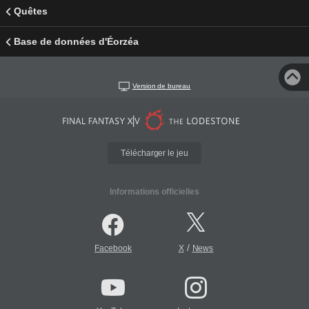
Quêtes
Base de données d'Éorzéa
Version de bureau
Télécharger le jeu
Informations officielles
/
Facebook
X
News