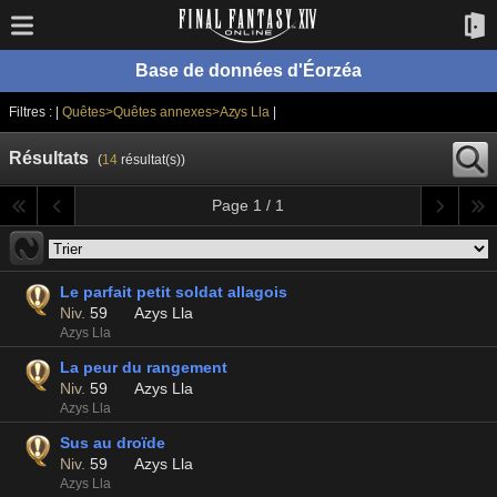
Base de données d'Éorzéa
Filtres : |
Quêtes>Quêtes annexes>Azys Lla
|
Résultats
(
14
résultat(s))
Page 1 / 1
Le parfait petit soldat allagois
Niv.
59
Azys Lla
Azys Lla
La peur du rangement
Niv.
59
Azys Lla
Azys Lla
Sus au droïde
Niv.
59
Azys Lla
Azys Lla