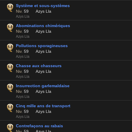
Système et sous-systèmes
Niv.
59
Azys Lla
Azys Lla
Abominations chimériques
Niv.
59
Azys Lla
Azys Lla
Pollutions sporagineuses
Niv.
59
Azys Lla
Azys Lla
Chasse aux chasseurs
Niv.
59
Azys Lla
Azys Lla
Insurrection garlemaldaise
Niv.
59
Azys Lla
Azys Lla
Cinq mille ans de transport
Niv.
59
Azys Lla
Azys Lla
Contrefaçons au rabais
Niv.
59
Azys Lla