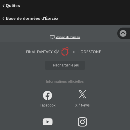
Quêtes
Base de données d'Éorzéa
Version de bureau
Télécharger le jeu
Informations officielles
/
Facebook
X
News