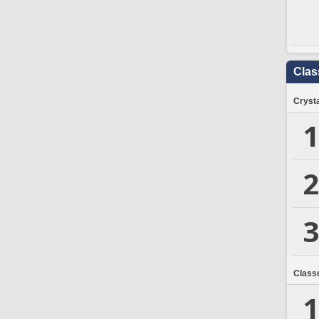
Clas
Crysta
1
2
3
Class
1