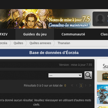
FFXIV
Guides du jeu
Communauté
Cla
orzéa
Quêtes
Quêtes annexes
Thanalan
Base de données d'Éorzéa
Version : mise à jour 7.55
n
Résultats
0
à
0
sur un total de
0
1
n'a donné aucun résultat. Veuillez réessayer en utilisant d'autres mots
clefs.