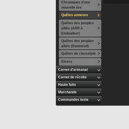
Chroniques d'une
nouvelle ère
Quêtes annexes
Quêtes des peuples
alliés (ARR à
Endwalker)
Quêtes des peuples
alliés (Dawntrail)
Quêtes de classe/job
Divers
Carnet d'artisanat
Carnet de récolte
Hauts faits
Marchands
Commandes texte