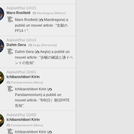
Aujourd'hui 11h15
Maro Rosfield
Mandragora [Meteor]
Maro Rosfield (
Mandragora) a
publié un nouvel article : "念願の
FF14！".
Aujourd'hui 11h14
Dahm Gera
Aegis [Elemental]
Dahm Gera (
Aegis) a publié un
nouvel article : "歩幅の確認と謎イベ
ントの告知".
Aujourd'hui 11h01
Ichibanshibori Kirin
Pandaemonium [Mana]
Ichibanshibori Kirin (
Pandaemonium) a publié un
nouvel article : "8/9(日）朝活FATE
告知".
Aujourd'hui 11h00
Ichibanshibori Kirin
Pandaemonium [Mana]
Ichibanshibori Kirin (