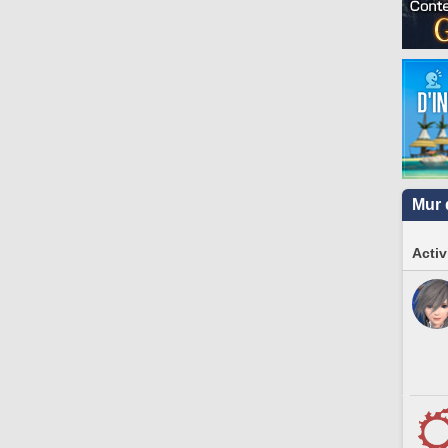
Mur 
Activ