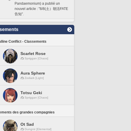
Pandaemonium) a publié un
nouvel article : "8/8(土）朝活FATE
告知".
sements
lline Conflict - Classements
Scarlet Rose
Spriggan [Chaos]
Aura Sphere
Zodiark [Light]
Totsu Geki
Spriggan [Chaos]
ements des grandes compagnies
Ot Sad
Gungnir [Elemental]