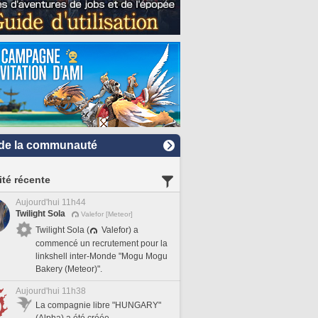
de la communauté
ité récente
Aujourd'hui 11h44
Twilight Sola
Valefor [Meteor]
Twilight Sola (
Valefor) a
commencé un recrutement pour la
linkshell inter-Monde "Mogu Mogu
Bakery (Meteor)".
Aujourd'hui 11h38
La compagnie libre "HUNGARY"