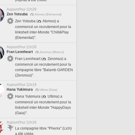
(Alpha) a été créée.
Aujourd'hui 11h29
Zen Yotsuba
Atomos [Elemental]
Zen Yotsuba (
Atomos) a
commencé un recrutement pour la
linkshell inter-Monde "Chill&Play
(Elemental)".
Aujourd'hui 11h28
Fran Leonheart
Zeromus [Meteor]
Fran Leonheart (
Zeromus) a
commencé un recrutement pour la
compagnie libre "Balamb GARDEN
(Zeromus)".
Aujourd'hui 11h19
Hana Yukimura
Ultima [Gaia]
Hana Yukimura (
Ultima) a
commencé un recrutement pour la
linkshell inter-Monde "HappyDays
(Gaia)".
Aujourd'hui 11h16
La compagnie libre "Phenix" (Lich)
a été créée.