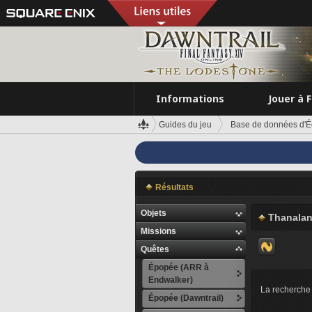
Informations
Jouer à 
Guides du jeu
Base de données d'É
Résultats
Objets
Thanala
Missions
Quêtes
Épopée (ARR à
Endwalker)
La recherche 
Épopée (Dawntrail)