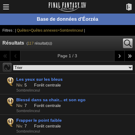
Base de données d'Éorzéa
Filtres : |
Quêtes>Quêtes annexes>Sombrelinceul
|
Résultats
(
117
résultat(s))
Page 1 / 3
Les yeux sur les bleus
Niv.
5
Forêt centrale
Sombrelinceul
Blessé dans sa chair... et son ego
Niv.
7
Forêt centrale
Sombrelinceul
Frapper le point faible
Niv.
7
Forêt centrale
Sombrelinceul