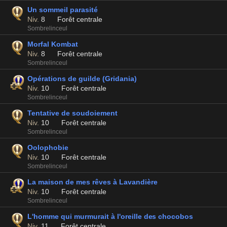
Un sommeil parasité
Niv.
8
Forêt centrale
Sombrelinceul
Morfal Kombat
Niv.
8
Forêt centrale
Sombrelinceul
Opérations de guilde (Gridania)
Niv.
10
Forêt centrale
Sombrelinceul
Tentative de soudoiement
Niv.
10
Forêt centrale
Sombrelinceul
Oolophobie
Niv.
10
Forêt centrale
Sombrelinceul
La maison de mes rêves à Lavandière
Niv.
10
Forêt centrale
Sombrelinceul
L'homme qui murmurait à l'oreille des chocobos
Niv.
11
Forêt centrale