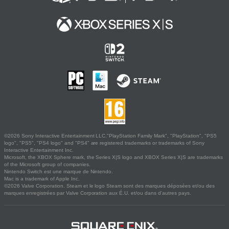
©2026 Sony Interactive Entertainment LLC."PlayStation Family Mark", "PlayStation", "PS5
logo", "PS5", "PS4 logo" and "PS4" are registered trademarks or trademarks of Sony
Interactive Entertainment Inc.
Microsoft, the XBOX Sphere mark, the Series X|S logo and XBOX Series X|S are trademarks
of the Microsoft group of companies.
Nintendo Switch est une marque de Nintendo.
Mac is a trademark of Apple Inc.
©2026 Valve Corporation. Steam et le logo Steam sont des marques déposées et/ou des
marques enregistrées par Valve Corporation aux É.U. et/ou dans d'autres pays.