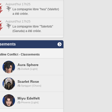
Aujourd'hui 17h25
La compagnie libre "hea" (Valefor)
a été créée.
Aujourd'hui 17h25
La compagnie libre "Tatertots"
(Garuda) a été créée.
sements
lline Conflict - Classements
Aura Sphere
Zodiark [Light]
Scarlet Rose
Spriggan [Chaos]
Miyu Edelfelt
Phoenix [Light]