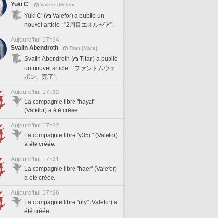
Yuki C'
Valefor [Meteor]
Yuki C' (
Valefor) a publié un
nouvel article : "2周目エオルゼア".
Aujourd'hui 17h34
Svalin Abendroth
Titan [Mana]
Svalin Abendroth (
Titan) a publié
un nouvel article : "ファントムウェ
ポン、完了".
Aujourd'hui 17h32
La compagnie libre "hayat"
(Valefor) a été créée.
Aujourd'hui 17h32
La compagnie libre "y35q" (Valefor)
a été créée.
Aujourd'hui 17h31
La compagnie libre "haer" (Valefor)
a été créée.
Aujourd'hui 17h26
La compagnie libre "rily" (Valefor) a
été créée.