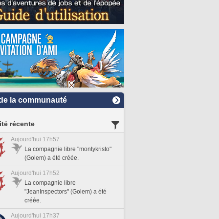
de la communauté
ité récente
Aujourd'hui 17h57
La compagnie libre "montykristo"
(Golem) a été créée.
Aujourd'hui 17h52
La compagnie libre
"JeanInspectors" (Golem) a été
créée.
Aujourd'hui 17h37