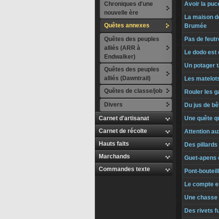
Chroniques d'une
Avoir la puce
nouvelle ère
La maison d
Quêtes annexes
Brumée
Quêtes des peuples
Pas de feutr
alliés (ARR à
Le dodo est 
Endwalker)
Un potager t
Quêtes des peuples
alliés (Dawntrail)
Les matelot
Quêtes de classe/job
Rouler les g
Divers
Du jus de bê
Carnet d'artisanat
Une quête qu
Carnet de récolte
Attention a
Hauts faits
Des pillards
Marchands
Guet-apens 
Commandes texte
Pont-bouteil
Le compte e
Une chasse 
Des rivets f