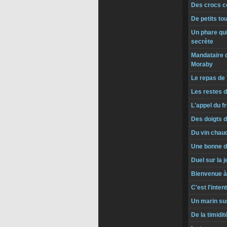
Des crocs co
De petits to
Un phare qu
secrète
Mandataire d
Moraby
Le repas de
Les restes 
L'appel du f
Des doigts d
Du vin chau
Une bonne d
Duel sur la j
Bienvenue à
C'est l'inte
Un marin su
De la timidi