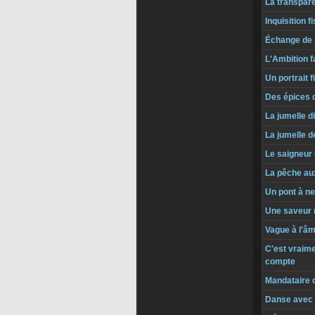
La transpar
Inquisition f
Échange de 
L'Ambition f
Un portrait f
Des épices 
La jumelle di
La jumelle d
Le saigneur
La pêche au
Un pont à ne
Une saveur
Vague à l'âm
C'est vraimen
compte
Mandataire 
Danse avec 