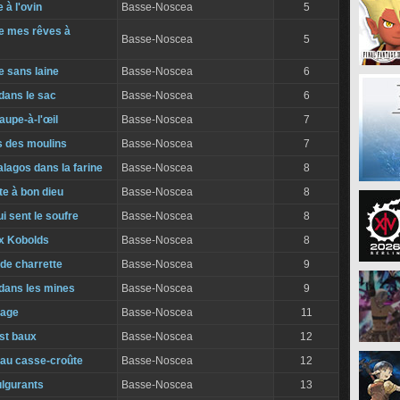
 à l'ovin
Basse-Noscea
5
e mes rêves à
Basse-Noscea
5
e sans laine
Basse-Noscea
6
dans le sac
Basse-Noscea
6
aupe-à-l'œil
Basse-Noscea
7
s des moulins
Basse-Noscea
7
alagos dans la farine
Basse-Noscea
8
te à bon dieu
Basse-Noscea
8
i sent le soufre
Basse-Noscea
8
ux Kobolds
Basse-Noscea
8
 de charrette
Basse-Noscea
9
dans les mines
Basse-Noscea
9
lage
Basse-Noscea
11
st baux
Basse-Noscea
12
au casse-croûte
Basse-Noscea
12
ulgurants
Basse-Noscea
13