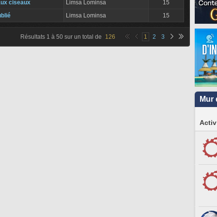
aux ciseaux
Limsa Lominsa
15
blié
Limsa Lominsa
15
Résultats
1
à
50
sur un total de
126
1
2
3
Mur 
Activ