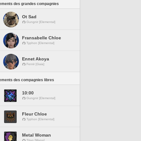
ements des grandes compagnies
Ot Sad
Gungnir [Elemental]
Fransabelle Chloe
Typhon [Elemental]
Ennet Akoya
Fenrir [Gaia]
ements des compagnies libres
10:00
Gungnir [Elemental]
Fleur Chloe
Typhon [Elemental]
Metal Woman
Titan [Mana]