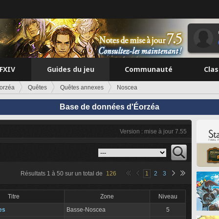
FFXIV
Guides du jeu
Communauté
Cla
orzéa
Quêtes
Quêtes annexes
Noscea
Base de données d'Éorzéa
Version : mise à jour 7.55
Résultats
1
à
50
sur un total de
126
1
2
3
Titre
Zone
Niveau
ies
Basse-Noscea
5