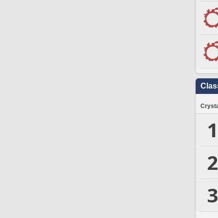
Clas
Crysta
1
2
3