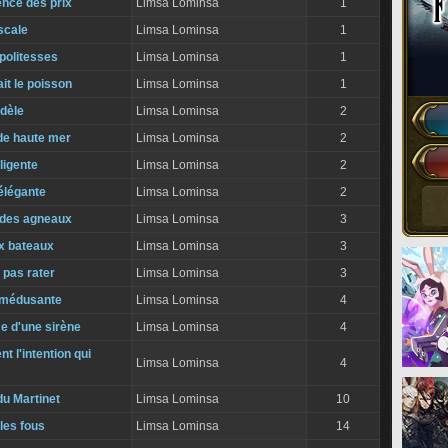
ence des prix
Limsa Lominsa
1
iscale
Limsa Lominsa
1
politesses
Limsa Lominsa
1
ait le poisson
Limsa Lominsa
1
idèle
Limsa Lominsa
2
de haute mer
Limsa Lominsa
2
ligente
Limsa Lominsa
2
élégante
Limsa Lominsa
2
 des agneaux
Limsa Lominsa
3
x bateaux
Limsa Lominsa
3
 pas rater
Limsa Lominsa
3
 médusante
Limsa Lominsa
4
e d'une sirène
Limsa Lominsa
4
t l'intention qui
Limsa Lominsa
4
du Martinet
Limsa Lominsa
10
les fous
Limsa Lominsa
14