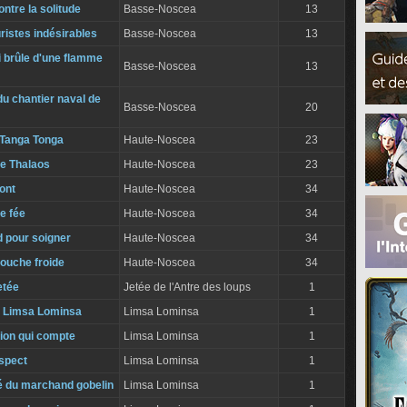
ntre la solitude
Basse-Noscea
13
uristes indésirables
Basse-Noscea
13
i brûle d'une flamme
Basse-Noscea
13
u chantier naval de
Basse-Noscea
20
 Tanga Tonga
Haute-Noscea
23
de Thalaos
Haute-Noscea
23
ront
Haute-Noscea
34
e fée
Haute-Noscea
34
d pour soigner
Haute-Noscea
34
ouche froide
Haute-Noscea
34
etée
Jetée de l'Antre des loups
1
 Limsa Lominsa
Limsa Lominsa
1
ntion qui compte
Limsa Lominsa
1
spect
Limsa Lominsa
1
té du marchand gobelin
Limsa Lominsa
1