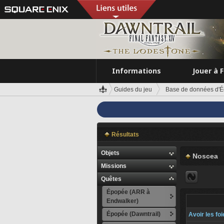
Informations
Jouer à 
Guides du jeu
Base de données d'É
Résultats
Objets
Noscea
Missions
Quêtes
Épopée (ARR à
Endwalker)
Épopée (Dawntrail)
Avoir les fo