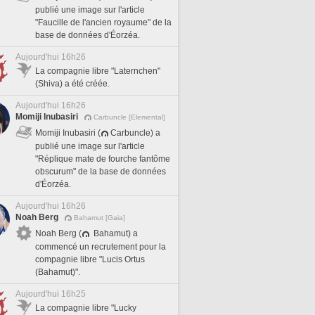
publié une image sur l'article
"Faucille de l'ancien royaume" de la
base de données d'Éorzéa.
Aujourd'hui 16h26
La compagnie libre "Laternchen"
(Shiva) a été créée.
Aujourd'hui 16h26
Momiji Inubasiri
Carbuncle [Elemental]
Momiji Inubasiri (
Carbuncle) a
publié une image sur l'article
"Réplique mate de fourche fantôme
obscurum" de la base de données
d'Éorzéa.
Aujourd'hui 16h26
Noah Berg
Bahamut [Gaia]
Noah Berg (
Bahamut) a
commencé un recrutement pour la
compagnie libre "Lucis Ortus
(Bahamut)".
Aujourd'hui 16h25
La compagnie libre "Lucky