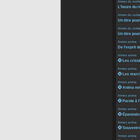
Armes du zodi
L'heure du r
Armes du zodi
Un titre pou
Armes du zodi
Un titre pou
Armes anima
De l'esprit 
Armes anima
 Les crist
Armes anima
 Les march
Armes anima
 Anima no
Armes anima
 Parole à l
Armes anima
 Épanouis
Armes anima
 Souvenirs 
Armes anima