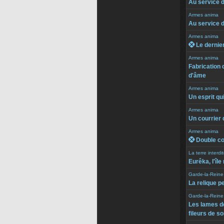
Au service 
Armes anima
Au service 
Armes anima
 Le dernier
Armes anima
Fabrication 
d'âme
Armes anima
Un esprit qui
Armes anima
Un courrier q
Armes anima
 Double co
La terre interd
Eurêka, l'îl
Garde-la-Reine
La relique p
Garde-la-Reine
Les lames de
fileurs de s