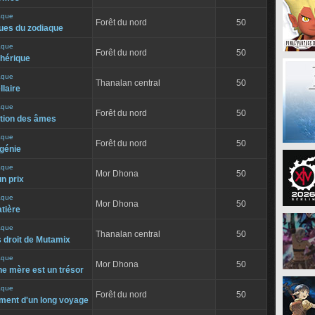
aque
Forêt du nord
50
ues du zodiaque
aque
Forêt du nord
50
hérique
aque
Thanalan central
50
llaire
aque
Forêt du nord
50
tion des âmes
aque
Forêt du nord
50
 génie
aque
Mor Dhona
50
un prix
aque
Mor Dhona
50
atière
aque
Thanalan central
50
s droit de Mutamix
aque
Mor Dhona
50
ne mère est un trésor
aque
Forêt du nord
50
gment d'un long voyage