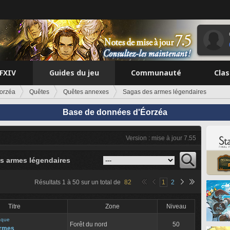
FFXIV
Guides du jeu
Communauté
Cla
orzéa
Quêtes
Quêtes annexes
Sagas des armes légendaires
Base de données d'Éorzéa
Version : mise à jour 7.55
s armes légendaires
Résultats
1
à
50
sur un total de
82
1
2
Titre
Zone
Niveau
aque
Forêt du nord
50
armes