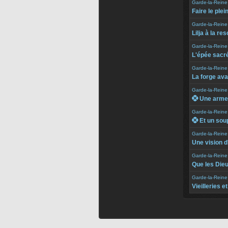
Garde-la-Reine
Faire le plei
Garde-la-Reine
Lilja à la re
Garde-la-Reine
L'épée sacr
Garde-la-Reine
La forge ava
Garde-la-Reine
 Une arme 
Garde-la-Reine
 Et un sou
Garde-la-Reine
Une vision 
Garde-la-Reine
Que les Dieu
Garde-la-Reine
Vieilleries e