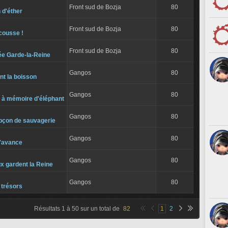
Front sud de Bozja
80
n d'éther
Front sud de Bozja
80
scousse !
Front sud de Bozja
80
ée Garde-la-Reine
Gangos
80
nt la boisson
Gangos
80
à mémoire d'éléphant
Gangos
80
pçon de sauvagerie
Gangos
80
d'avance
Gangos
80
x gardent la Reine
Gangos
80
t trésors
Résultats
1
à
50
sur un total de
82
1
2