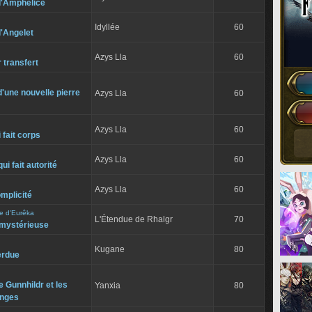
d'Amphelice
Idyllée
60
d'Angelet
Azys Lla
60
 transfert
d'une nouvelle pierre
Azys Lla
60
Azys Lla
60
 fait corps
Azys Lla
60
ui fait autorité
Azys Lla
60
mplicité
ite d'Eurêka
L'Étendue de Rhalgr
70
e mystérieuse
Kugane
80
erdue
 Gunnhildr et les
Yanxia
80
onges