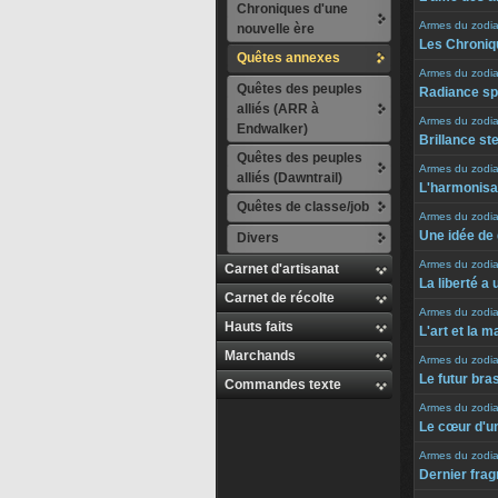
Chroniques d'une
Armes du zodi
nouvelle ère
Les Chroniq
Quêtes annexes
Armes du zodi
Quêtes des peuples
Radiance sp
alliés (ARR à
Armes du zodi
Endwalker)
Brillance ste
Quêtes des peuples
Armes du zodi
alliés (Dawntrail)
L'harmonisa
Quêtes de classe/job
Armes du zodi
Une idée de
Divers
Armes du zodi
Carnet d'artisanat
La liberté a 
Carnet de récolte
Armes du zodi
Hauts faits
L'art et la m
Marchands
Armes du zodi
Le futur bra
Commandes texte
Armes du zodi
Le cœur d'u
Armes du zodi
Dernier fra