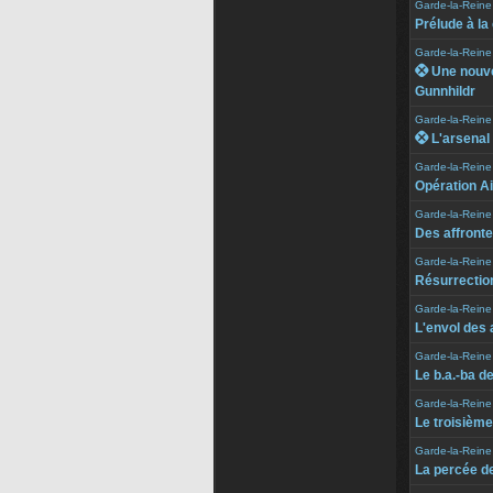
Garde-la-Reine
Prélude à la
Garde-la-Reine
 Une nouve
Gunnhildr
Garde-la-Reine
 L'arsenal 
Garde-la-Reine
Opération Ai
Garde-la-Reine
Des affront
Garde-la-Reine
Résurrection
Garde-la-Reine
L'envol des 
Garde-la-Reine
Le b.a.-ba de
Garde-la-Reine
Le troisième
Garde-la-Reine
La percée de