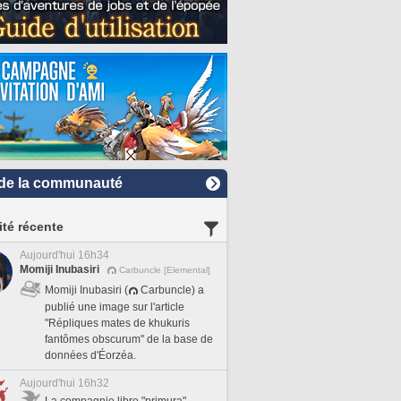
de la communauté
ité récente
Aujourd'hui 16h34
Momiji Inubasiri
Carbuncle [Elemental]
Momiji Inubasiri (
Carbuncle) a
publié une image sur l'article
"Répliques mates de khukuris
fantômes obscurum" de la base de
données d'Éorzéa.
Aujourd'hui 16h32