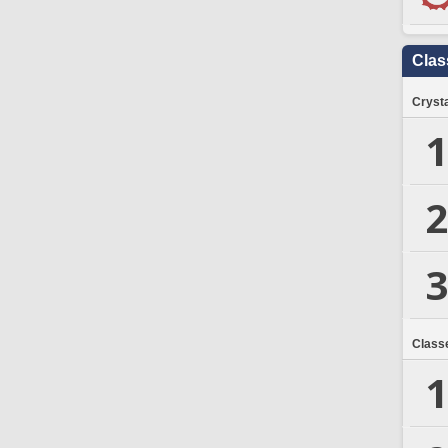
Clas
Crysta
1
2
3
Class
1