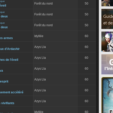
aque
Forêt du nord
50
éveil
aque
Forêt du nord
50
r deux
aque
Forêt du nord
50
r deux
Idyllée
60
des armes
Azys Lla
60
aux d'Ardashir
Azys Lla
60
es de l'éveil
Azys Lla
60
va
Azys Lla
60
'esprit
Azys Lla
60
sement accéléré
Azys Lla
60
vivifiants
Idyllée
60