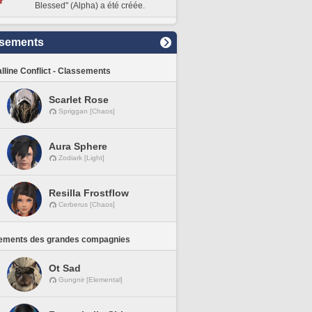
Blessed" (Alpha) a été créée.
sements
lline Conflict - Classements
Scarlet Rose
Spriggan [Chaos]
Aura Sphere
Zodiark [Light]
Resilla Frostflow
Cerberus [Chaos]
ements des grandes compagnies
Ot Sad
Gungnir [Elemental]