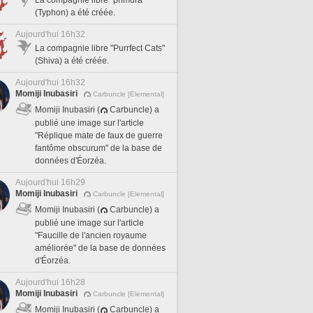
La compagnie libre "primura"
(Typhon) a été créée.
Aujourd'hui 16h32
La compagnie libre "Purrfect Cats"
(Shiva) a été créée.
Aujourd'hui 16h32
Momiji Inubasiri
Carbuncle [Elemental]
Momiji Inubasiri (
Carbuncle) a
publié une image sur l'article
"Réplique mate de faux de guerre
fantôme obscurum" de la base de
données d'Éorzéa.
Aujourd'hui 16h29
Momiji Inubasiri
Carbuncle [Elemental]
Momiji Inubasiri (
Carbuncle) a
publié une image sur l'article
"Faucille de l'ancien royaume
améliorée" de la base de données
d'Éorzéa.
Aujourd'hui 16h28
Momiji Inubasiri
Carbuncle [Elemental]
Momiji Inubasiri (
Carbuncle) a