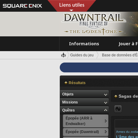
Informations
Jouer à 
Guides du jeu
Base de données d'É
Résultats
Objets
Sagas de
Missions
Quêtes
Épopée (ARR à
Endwalker)
Épopée (Dawntrail)
Armes du zodi
L'âme des 