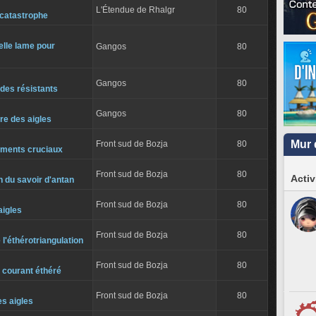
L'Étendue de Rhalgr
80
 catastrophe
lle lame pour
Gangos
80
Gangos
80
des résistants
Gangos
80
re des aigles
Mur 
Front sud de Bozja
80
ements cruciaux
Front sud de Bozja
80
Activ
 du savoir d'antan
Front sud de Bozja
80
aigles
Front sud de Bozja
80
 l'éthérotriangulation
Front sud de Bozja
80
 courant éthéré
Front sud de Bozja
80
s aigles