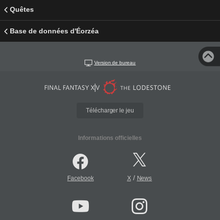
Quêtes
Base de données d'Éorzéa
Version de bureau
Télécharger le jeu
Informations officielles
/
Facebook
X
News