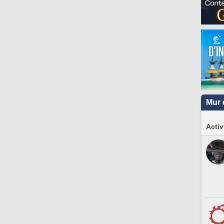
Mur 
Activ