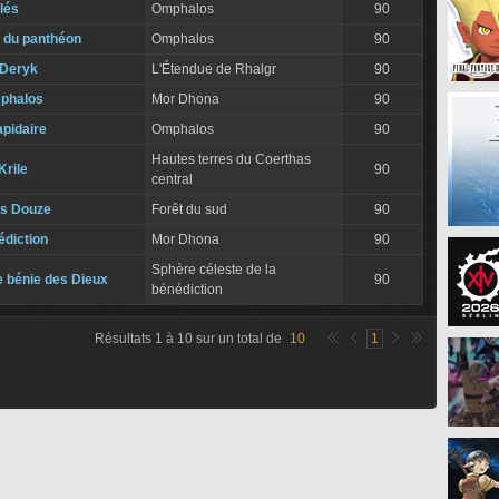
lés
Omphalos
90
 du panthéon
Omphalos
90
 Deryk
L'Étendue de Rhalgr
90
mphalos
Mor Dhona
90
apidaire
Omphalos
90
Hautes terres du Coerthas
Krile
90
central
es Douze
Forêt du sud
90
édiction
Mor Dhona
90
Sphère céleste de la
e bénie des Dieux
90
bénédiction
Résultats
1
à
10
sur un total de
10
1