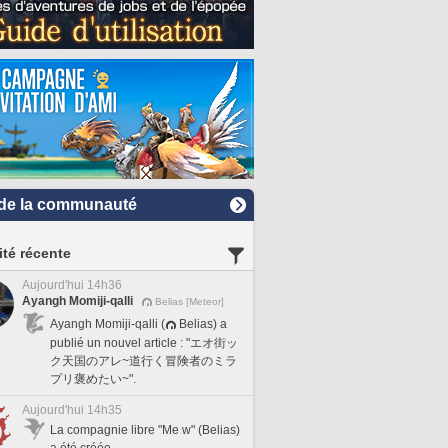
de la communauté
ité récente
Aujourd'hui 14h36
Ayangh Momiji-qalli
Belias [Meteor]
Ayangh Momiji-qalli (
Belias) a
publié un nouvel article : "エオ街ッ
ク天国のアレ~道行く冒険者のミラ
プリ褒めたい~".
Aujourd'hui 14h35
La compagnie libre "Me w" (Belias)