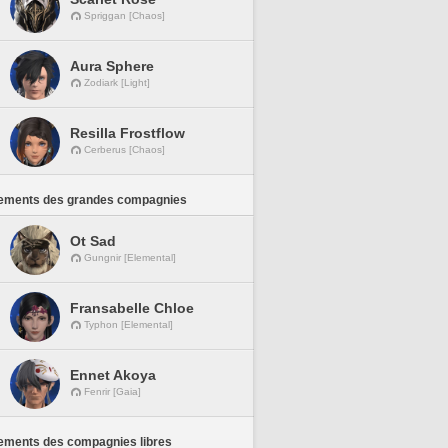
Spriggan [Chaos]
Aura Sphere
Zodiark [Light]
Resilla Frostflow
Cerberus [Chaos]
ements des grandes compagnies
Ot Sad
Gungnir [Elemental]
Fransabelle Chloe
Typhon [Elemental]
Ennet Akoya
Fenrir [Gaia]
ements des compagnies libres