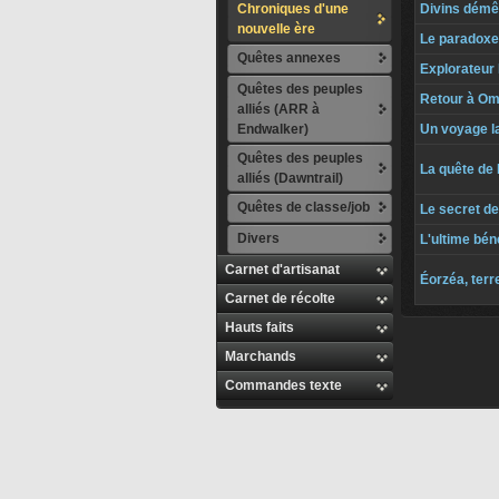
Chroniques d'une
Divins démê
nouvelle ère
Le paradoxe
Quêtes annexes
Explorateur
Quêtes des peuples
Retour à O
alliés (ARR à
Endwalker)
Un voyage l
Quêtes des peuples
La quête de 
alliés (Dawntrail)
Quêtes de classe/job
Le secret d
Divers
L'ultime bén
Carnet d'artisanat
Éorzéa, terr
Carnet de récolte
Hauts faits
Marchands
Commandes texte