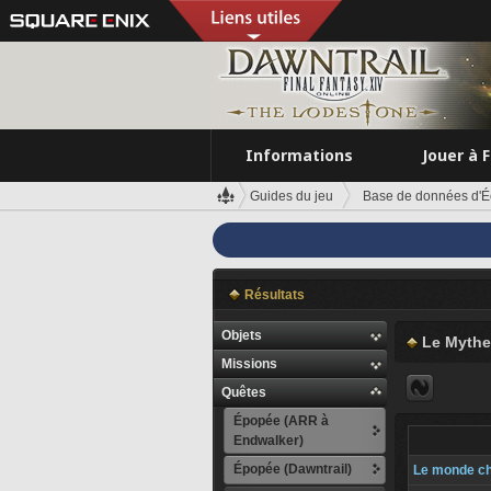
Informations
Jouer à 
Guides du jeu
Base de données d'É
Résultats
Objets
Le Mythe
Missions
Quêtes
Épopée (ARR à
Endwalker)
Épopée (Dawntrail)
Le monde c