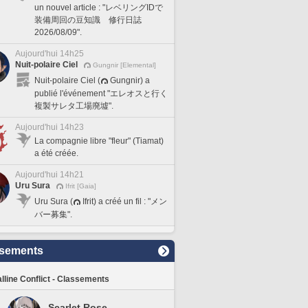
un nouvel article : "レベリングIDで
装備周回の豆知識 修行日誌
2026/08/09".
Aujourd'hui 14h25
Nuit-polaire Ciel
Gungnir [Elemental]
Nuit-polaire Ciel (
Gungnir) a
publié l'événement "エレオスと行く
複製サレタ工場廃墟".
Aujourd'hui 14h23
La compagnie libre "fleur" (Tiamat)
a été créée.
Aujourd'hui 14h21
Uru Sura
Ifrit [Gaia]
Uru Sura (
Ifrit) a créé un fil : "メン
バー募集".
sements
lline Conflict - Classements
Scarlet Rose