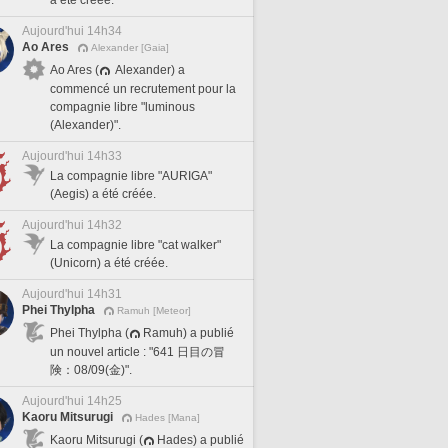
a été créée.
Aujourd'hui 14h34
Ao Ares
Alexander [Gaia]
Ao Ares (
Alexander) a
commencé un recrutement pour la
compagnie libre "luminous
(Alexander)".
Aujourd'hui 14h33
La compagnie libre "AURIGA"
(Aegis) a été créée.
Aujourd'hui 14h32
La compagnie libre "cat walker"
(Unicorn) a été créée.
Aujourd'hui 14h31
Phei Thylpha
Ramuh [Meteor]
Phei Thylpha (
Ramuh) a publié
un nouvel article : "641 日目の冒
険：08/09(金)".
Aujourd'hui 14h25
Kaoru Mitsurugi
Hades [Mana]
Kaoru Mitsurugi (
Hades) a publié