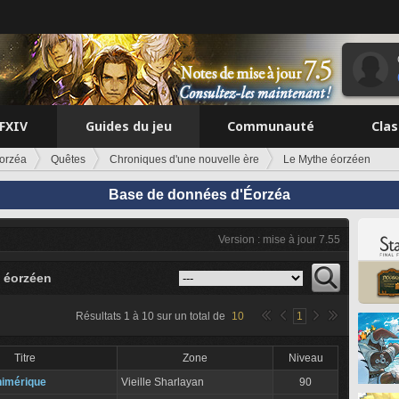
FFXIV
Guides du jeu
Communauté
Cla
orzéa
Quêtes
Chroniques d'une nouvelle ère
Le Mythe éorzéen
Base de données d'Éorzéa
Version : mise à jour 7.55
 éorzéen
Résultats
1
à
10
sur un total de
10
1
Titre
Zone
Niveau
himérique
Vieille Sharlayan
90