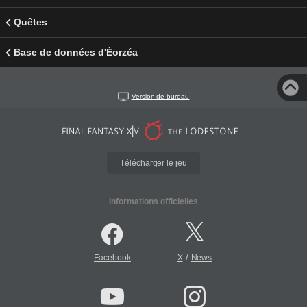
Quêtes
Base de données d'Éorzéa
Version de bureau
Télécharger le jeu
Informations officielles
/
Facebook
X
News