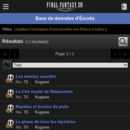
Base de données d'Éorzéa
Filtres : |
Quêtes>Chroniques d'une nouvelle ère>Retour à Ivalice
|
Résultats
(
10
résultat(s))
Page 1 / 1
Les artistes maudits
Niv.
70
Kugane
La Cité royale de Rabanastre
Niv.
70
Kugane
Reptiles et boules de poils
Niv.
70
Kugane
Le phare de tous les mystères
Niv.
70
Kugane